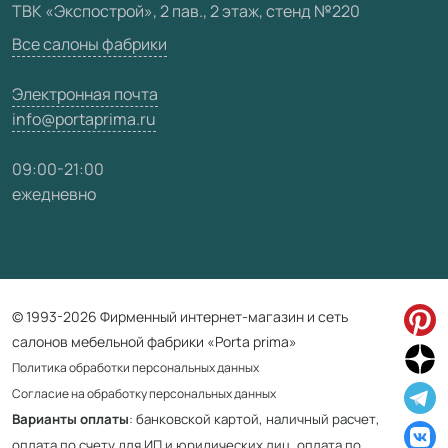
ТВК «Экспострой», 2 пав., 2 этаж, стенд №220
Карта сайта
Все салоны фабрики
Электронная почта
info@portaprima.ru
09:00-21:00
ежедневно
© 1993-2026 Фирменный интернет-магазин и сеть
салонов мебельной фабрики «Porta prima»
Политика обработки персональных данных
Согласие на обработку персональных данных
Варианты оплаты
: банковской картой, наличный расчет,
оплата по счету для ИП и юридических лиц, оплата по