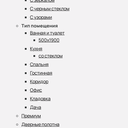
С зеркалом
С черным стеклом
С узорами
Тип помещения
Ванная и туалет
500х1900
Кухня
со стеклом
Спальня
Гостинная
Коридор
Офис
Кладовка
Дача
Премиум
Дверные полотна