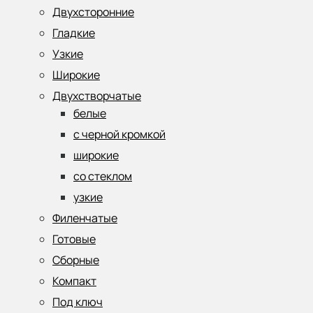
Двухсторонние
Гладкие
Узкие
Широкие
Двухстворчатые
белые
с черной кромкой
широкие
со стеклом
узкие
Филенчатые
Готовые
Сборные
Компакт
Под ключ