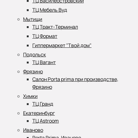
ТЦ Василеостровский
ТЦ Мебель Вуд
Мытищи
ТЦ Тракт-Терминал
ТЦ Формат
Гиппермаркет "Твой дом"
Подольск
ТЦ Вагант
Фрязино
Салон Porta prima при производстве,
Фрязино
Химки
ТЦ Гранд
Екатеринбург
ТЦ Astroom
Иваново
Porta Prima, Иваново