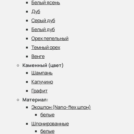
Белый ясень
Дуб
Серый дуб
Белый дуб
Орех пепельный
Темный орех
Венге
Каменный (цвет)
Шампань
Капучино
Графит
Материал:
Экошпон (Nano-flex шпон)
белые
Шпонированные
белые