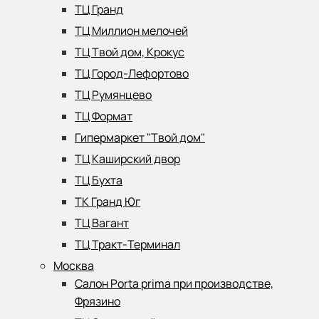
ТЦ Гранд
ТЦ Миллион мелочей
ТЦ Твой дом, Крокус
ТЦ Город-Лефортово
ТЦ Румянцево
ТЦ Формат
Гипермаркет "Твой дом"
ТЦ Каширский двор
ТЦ Бухта
ТК Гранд Юг
ТЦ Вагант
ТЦ Тракт-Терминал
Москва
Салон Porta prima при производстве,
Фрязино