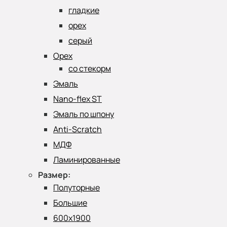
гладкие
орех
серый
Орех
со стекорм
Эмаль
Nano-flex ST
Эмаль по шпону
Anti-Scratch
МДФ
Ламинированные
Размер:
Полуторные
Большие
600х1900