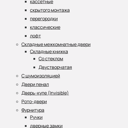
кассетные
скрытого монтажа
перегородки
классические
лофт
Складные межкомнатные двери
Складные книжка
Со стеклом
Двустворчатая
С шумоизоляцией
Двери пенал
Дверь-купе (Invisible)
Рото-двери
Фурнитура
Ручки
дверные замки