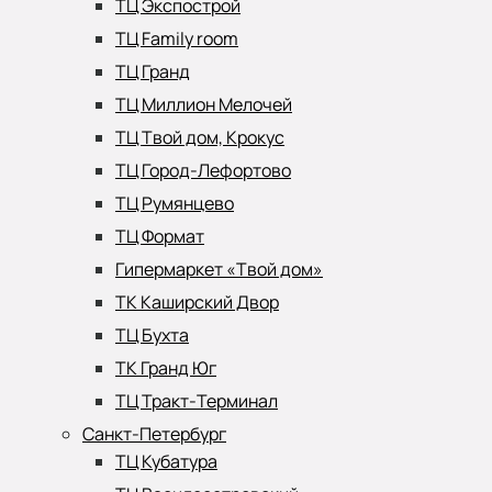
ТЦ Экспострой
ТЦ Family room
ТЦ Гранд
ТЦ Миллион Мелочей
ТЦ Твой дом, Крокус
ТЦ Город-Лефортово
ТЦ Румянцево
ТЦ Формат
Гипермаркет «Твой дом»
ТК Каширский Двор
ТЦ Бухта
ТК Гранд Юг
ТЦ Тракт-Терминал
Санкт-Петербург
ТЦ Кубатура