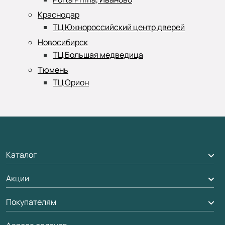
Краснодар
ТЦ Южнороссийский центр дверей
Новосибирск
ТЦ Большая медведица
Тюмень
ТЦ Орион
Каталог
Акции
Межкомнатные двери
Подбор двери
Покупателям
Акции компании
Межкомнатные перегородки