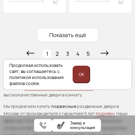
Показать ещё
1
2
3
4
5
Продолжая использовать
В интернет-магазине Porta Prima представлен большой
сайт,
вы соглашаетесь с
выбор
навесных раздвижных межкомнатных дверей
для
OK
политикой
использования
ванных комнат, туалетов, спален и других помещений. Мы
файлов cookie.
являемся
отечественным производителем
и предлагаем
высококачественные двери в комнату.
Мы предлагаем купить
подвесные
раздвижные двери в
Москве от производителя с гарантией 5 лет
под ключ
. Наши
двери доступны в различных стилях и цветовых решениях,
Замер и
чтобы соответствовать любому интерьеру. Мы предлагаем
консультация