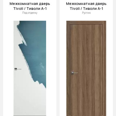
(возр.)
Межкомнатная дверь
Межкомнатная дверь
Tivoli / Тиволи А-1
Tivoli / Тиволи А-1
Цена (убыв.)
Под отделку
Рустик
Cначала
новинки
Cначала
скидки