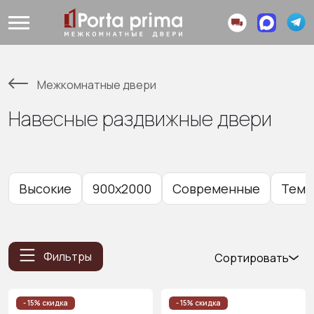
Межкомнатные двери
Навесные раздвижные двери
Высокие
900x2000
Современные
Темн
Фильтры
Сортировать
Популярные
Цена
- 15% скидка
- 15% скидка