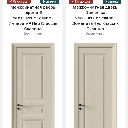
- 15% скидка
Новинка
- 15% скидка
Новинка
Межкомнатная дверь
Межкомнатная дверь
Imperia-R
Domenica
Neo Classic Scalino /
Neo Classic Scalino /
Империя-Р Нео Классик
Доменика Нео Классик
Скалино
Скалино
Версилк крем
Версилк крем