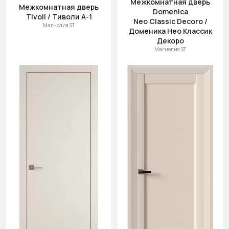
Межкомнатная дверь
(возр.)
Межкомнатная дверь
Domenica
Tivoli / Тиволи А-1
Цена (убыв.)
Neo Classic Decoro /
Магнолия ST
Доменика Нео Классик
Cначала
Декоро
новинки
Магнолия ST
Cначала
скидки