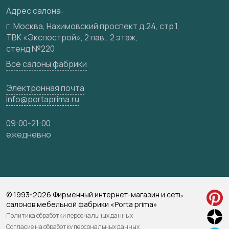
Видео
Адрес салона:
Карта сайта
г. Москва, Нахимовский проспект д.24, стр.1,
ТВК «Экспострой», 2 пав., 2 этаж,
стенд №220
Все салоны фабрики
Электронная почта
info@portaprima.ru
09:00-21:00
ежедневно
© 1993-2026 Фирменный интернет-магазин и сеть
салонов мебельной фабрики «Porta prima»
Политика обработки персональных данных
Согласие на обработку персональных данных