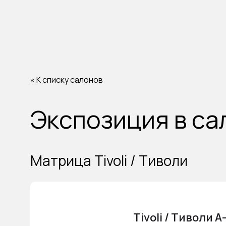
« К списку салонов
Экспозиция в са
Матрица Tivoli / Тиволи
Tivoli / Тиволи А-