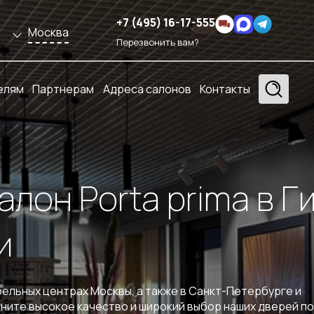
+7 (495) 16-17-555
Москва
Перезвонить вам?
елям
Партнерам
Адреса салонов
Контакты
лон Porta prima в Г
и
ельных центрах Москвы, а также в Санкт-Петербурге и
ените высокое качество и широкий выбор наших дверей п