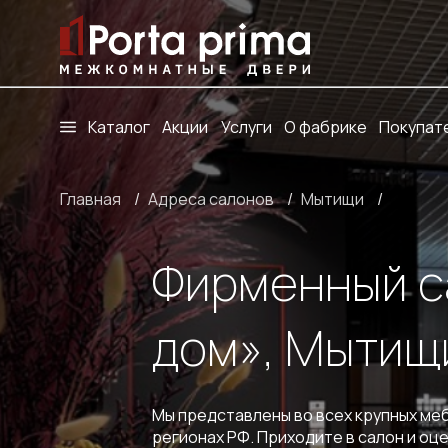
Каталог
Акции
Услуги
О фабрике
Покупат
Главная
/
Адреса салонов
/
Мытищи
/
Фирменный са
дом», Мытищ
Мы представлены во всех крупных меб
регионах РФ. Приходите в салон и оц