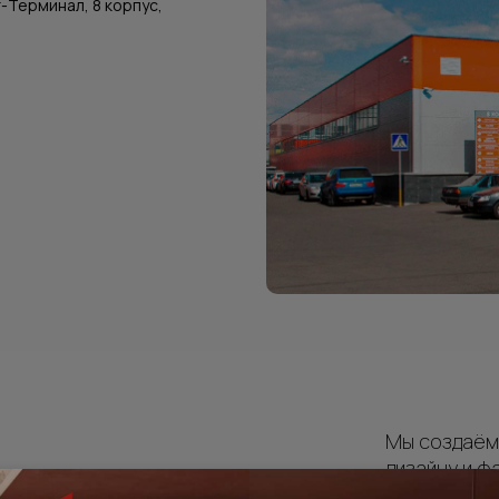
т-Терминал, 8 корпус,
Мы создаём 
я
дизайну и ф
отделки сте