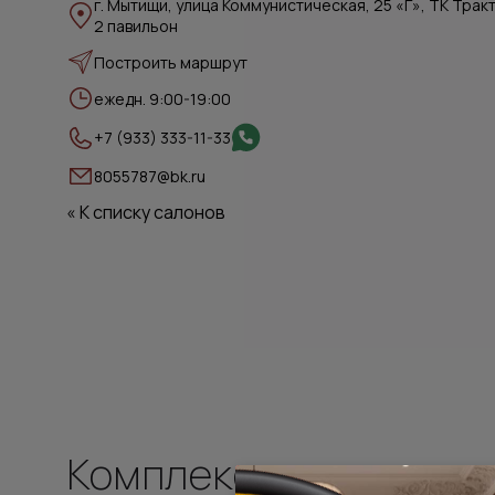
г. Мытищи, улица Коммунистическая, 25 «Г», ТК Трак
2 павильон
Построить маршрут
ежедн. 9:00-19:00
+7 (933) 333-11-33
8055787@bk.ru
« К списку салонов
Комплексные решени