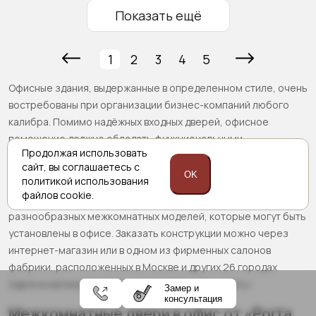
Показать ещё
1
2
3
4
5
Офисные здания, выдержанные в определенном стиле, очень
востребованы при организации бизнес-компаний любого
калибра. Помимо надёжных входных дверей, офисное
помещение должно обладать функциональными
Продолжая использовать
межкомнатными конструкциями для обеспечения спокойной
сайт,
вы соглашаетесь с
и комфортной рабочей обстановки.
OK
политикой
использования
файлов cookie.
В ассортименте компании «Porta Prima» имеется множество
разнообразных межкомнатных моделей, которые могут быть
установлены в офисе. Заказать конструкции можно через
интернет-магазин или в одном из фирменных салонов
фабрики, расположенных в Москве и других 26 городах
Адреса магазинов указаны в разделе «Где купить».
Замер и
консультация
Межкомнатные двери в офис от «Porta