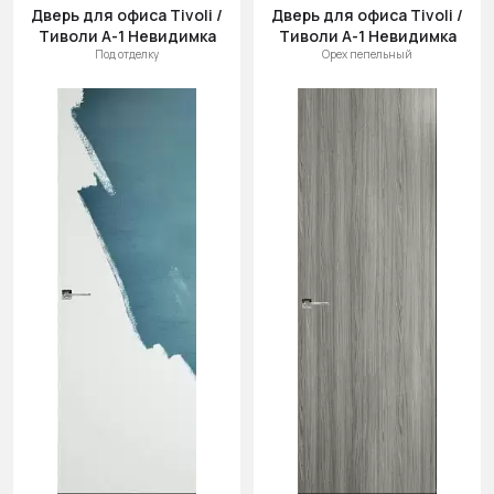
(возр.)
Дверь для офиса Tivoli /
Дверь для офиса Tivoli /
Тиволи А-1 Невидимка
Тиволи А-1 Невидимка
Цена (убыв.)
Под отделку
Орех пепельный
Cначала
новинки
Cначала
скидки