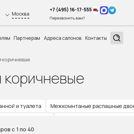
+7 (495) 16-17-555
Москва
Перезвонить вам?
елям
Партнерам
Адреса салонов
Контакты
и коричневые
 коричневые
анной и туалета
Межкомнтаные распашные дво
е распашные двери
Полуторные распашные две
аров
с 1
по 40
 распашные двери