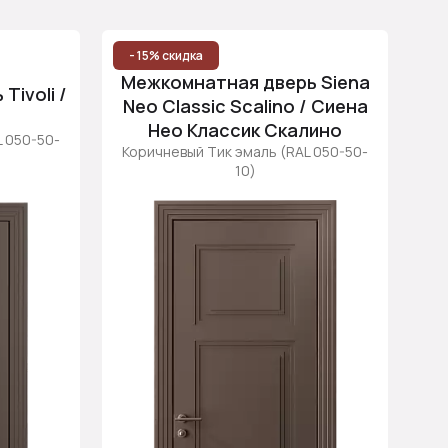
Популярные
ри
Цена (возр.)
- 15% скидка
Межкомнатная дверь Siena
Цена (убыв.)
ivoli /
Neo Classic Scalino / Сиена
Cначала новинки
Нео Классик Скалино
L 050-50-
Cначала скидки
Коричневый Тик эмаль (RAL 050-50-
10)
вые