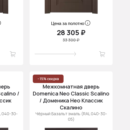
Цена за полотно
28 305 ₽
33 300 ₽
- 15% скидка
верь
Межкомнатная дверь
calino /
Domenica Neo Classic Scalino
ссик
/ Доменика Нео Классик
Скалино
L 040-30-
Чёрный Базальт эмаль (RAL 040-30-
05)