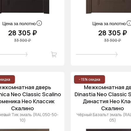
Цена за полотно
Цена за полотно
28 305 ₽
28 305 ₽
33 300 ₽
33 300 ₽
скидка
- 15% скидка
ежкомнатная дверь
Межкомнатная д
ica Neo Classic Scalino
Dinastia Neo Classic S
оменика Нео Классик
Династия Нео Кла
Скалино
Скалино
евый Тик эмаль (RAL 050-50-
Чёрный Базальт эмаль (RA
10)
05)