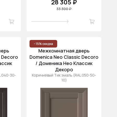
28 305 ₽
33 300 ₽
- 15% скидка
верь
Межкомнатная дверь
c Decoro
Domenica Neo Classic Decoro
ассик
/ Доменика Нео Классик
Декоро
L 040-30-
Коричневый Тик эмаль (RAL 050-50-
10)