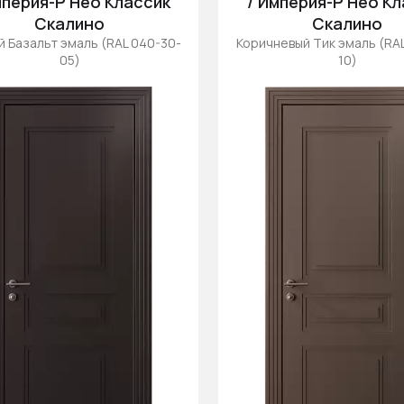
мперия-Р Нео Классик
/ Империя-Р Нео К
Скалино
Скалино
 Базальт эмаль (RAL 040-30-
Коричневый Тик эмаль (RA
05)
10)