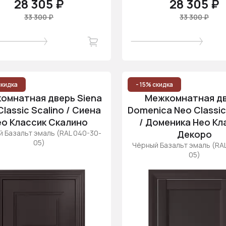
28 305 ₽
28 305 ₽
33 300 ₽
33 300 ₽
скидка
- 15% скидка
омнатная дверь Siena
Межкомнатная д
lassic Scalino / Сиена
Domenica Neo Classi
ео Классик Скалино
/ Доменика Нео Кл
 Базальт эмаль (RAL 040-30-
Декоро
05)
Чёрный Базальт эмаль (RA
05)