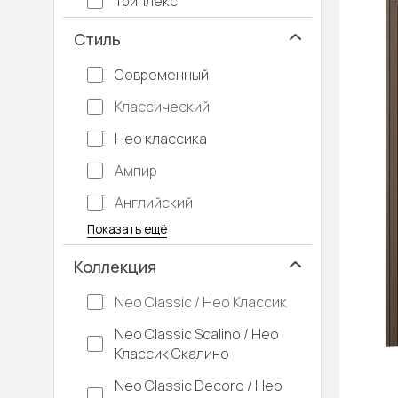
Триплекс
Стиль
Современный
Классический
Нео классика
Ампир
Английский
Багетные
Барокко
Кантри
Крашенные
Лофт
Модерн
Под старину
Прованс
Скандинавский
Современная классика
Хай-тек
Показать ещё
Коллекция
Neo Classic / Нео Классик
Neo Classic Scalino / Нео
Классик Скалино
Neo Classic Decoro / Нео