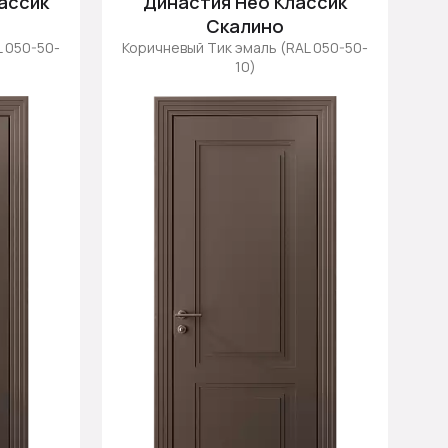
лассик
Династия Нео Классик
Скалино
L 050-50-
Коричневый Тик эмаль (RAL 050-50-
10)