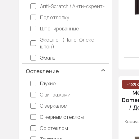
Апti-Sсrаtсh / Анти-скрейтч
Под отделку
Шпонированные
Экошпон (Нано-флекс
шпон)
Эмаль
Остекление
Глухие
- 15% 
М
С витражами
Domen
С зеркалом
/ Д
С черным стеклом
Коричн
Со стеклом