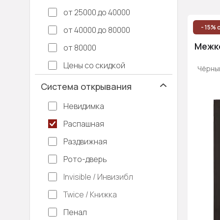
от 25000 до 40000
Межк
- 15% 
от 40000 до 80000
Межк
Межко
от 80000
Цены со скидкой
Межк
Чёрный
Система открывания
Межко
Невидимка
Двухс
Распашная
Расп
Раздвижная
Темн
Рото-дверь
Invisible / Инвизибл
Twice / Книжка
Пенал