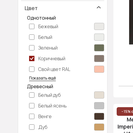
Цвет
Однотонный
Бежевый
Белый
Зеленый
Коричневый
Свой цвет RAL
Серебристый
Серый
Темно-серый
Хаки
Черный
Показать ещё
Древесный
Белый дуб
Белый ясень
- 15% 
Венге
М
Imper
Дуб