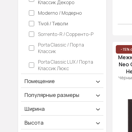
Классик Декоро
Moderno / Модерно
Tivoli / Тиволи
Sorrento-R / Сорренто-Р
Porta Classic / Порта
- 15% 
Классик
Межк
Porta Classic LUX / Порта
Neo C
Классик Люкс
Н
Чёрный
Помещение
Ванная и туалет
Популярные размеры
Гардеробная
600х2000
Ширина
Гостинная
700х2000
Ширина 40 см
Высота
Дача
900х2000
Ширина 45 см