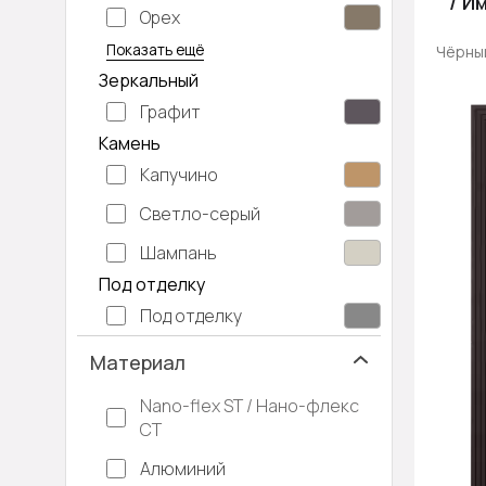
/ И
Орех
Серый дуб
Показать ещё
Чёрный
Зеркальный
Графит
Камень
Капучино
Светло-серый
Шампань
Под отделку
Под отделку
Материал
Nano-flex ST / Нано-флекс
СТ
Алюминий