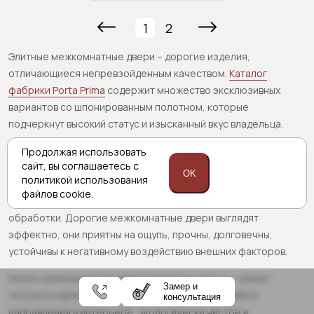
1
2
Элитные межкомнатные двери – дорогие изделия,
отличающиеся непревзойденным качеством.
Каталог
фабрики Porta Prima
содержит множество эксклюзивных
вариантов со шпонированным полотном, которые
подчеркнут высокий статус и изысканный вкус владельца.
Предлагаемые фабрикой
межкомнатные двери
– это
Продолжая использовать
сайт,
вы соглашаетесь с
абсолютно уникальные конструкции. Для их производства
OK
политикой
использования
используются лучшие материалы и комплектующие,
файлов cookie.
применяются разнообразные варианты декоративной
обработки. Дорогие межкомнатные двери выглядят
эффектно, они приятны на ощупь, прочны, долговечны,
устойчивы к негативному воздействию внешних факторов.
Купить межкомнатные двери премиум-класса – значит
Замер и
получить идеальное дополнение любого стилевого
консультация
направления в интерьере, экологически чистое и