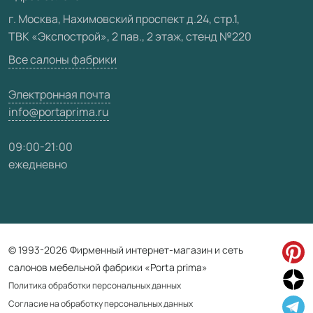
Видео
г. Москва, Нахимовский проспект д.24, стр.1,
ТВК «Экспострой», 2 пав., 2 этаж, стенд №220
Карта сайта
Все салоны фабрики
Электронная почта
info@portaprima.ru
09:00-21:00
ежедневно
© 1993-2026 Фирменный интернет-магазин и сеть
салонов мебельной фабрики «Porta prima»
Политика обработки персональных данных
Согласие на обработку персональных данных