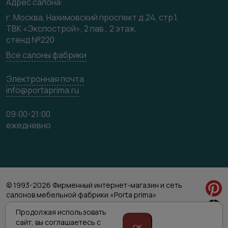
Адрес салона:
Карта сайта
г. Москва, Нахимовский проспект д.24, стр.1,
ТВК «Экспострой», 2 пав., 2 этаж,
стенд №220
Все салоны фабрики
Электронная почта
info@portaprima.ru
09:00-21:00
ежедневно
© 1993-2026 Фирменный интернет-магазин и сеть
салонов мебельной фабрики «Porta prima»
Политика обработки персональных данных
Продолжая использовать
Согласие на обработку персональных данных
сайт,
вы соглашаетесь с
OK