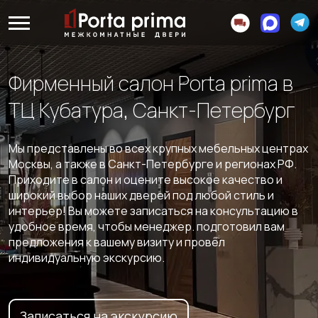
Фирменный салон Porta prima в
ТЦ Кубатура, Санкт-Петербург
Мы представлены во всех крупных мебельных центрах
Москвы, а также в Санкт-Петербурге и регионах РФ.
Приходите в салон и оцените высокое качество и
широкий выбор наших дверей под любой стиль и
интерьер! Вы можете записаться на консультацию в
удобное время, чтобы менеджер. подготовил вам
предложения к вашему визиту и провёл
индивидуальную экскурсию.
Записаться на экскурсию