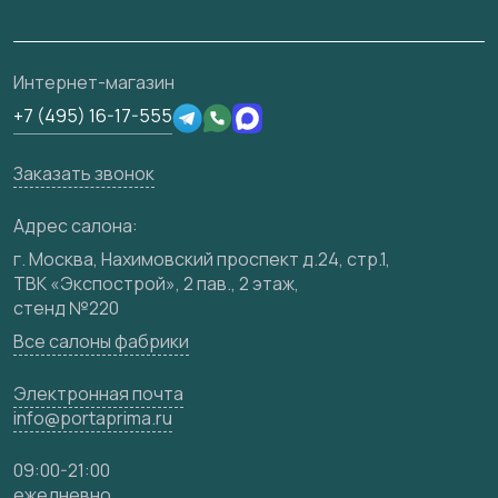
Ремонт дверей
Полезная информация
Скачать материалы
О фабрике
Подготовка проемов
Отзывы клиентов
3D-модели
Сертификаты
Интернет-магазин
Техническая информация
Производство
+7 (495) 16-17-555
Юридическая информация
Вакансии
Заказать звонок
Медиацентр
Видео
Адрес салона:
Карта сайта
г. Москва, Нахимовский проспект д.24, стр.1,
ТВК «Экспострой», 2 пав., 2 этаж,
стенд №220
Все салоны фабрики
Электронная почта
info@portaprima.ru
09:00-21:00
ежедневно