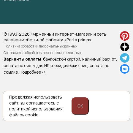
© 1993-2026 Фирменный интернет-магазин и сеть
салонов мебельной фабрики «Porta prima»
Политика обработки персональных данных
Согласие на обработку персональных данных
Варианты оплаты
: банковской картой, наличный расчет,
оплата по счету для ИП и юридических лиц, оплата по
ссылке.
Подробнее>>
Приведенная на сайте информация не является публичной офертой
Продолжая использовать
и носит информационно ознакомительный характер.
Для уточнения наличия и характеристик товара просьба обращаться
сайт,
вы соглашаетесь с
OK
к менеджерам интернет магазина по указанным номерам телефонов.
политикой
использования
Техническая поддержка сайта RuMaster
файлов cookie.