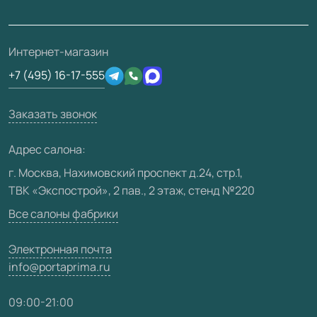
Проекты
Ремонт дверей
Скачать материалы
О фабрике
Полезная информация
Подготовка проемов
3D-модели
Интернет-магазин
Сертификаты
Отзывы клиентов
+7 (495) 16-17-555
Производство
Техническая информация
Вакансии
Заказать звонок
Юридическая информация
Медиацентр
Адрес салона:
Видео
г. Москва, Нахимовский проспект д.24, стр.1,
ТВК «Экспострой», 2 пав., 2 этаж, стенд №220
Карта сайта
Все салоны фабрики
Электронная почта
info@portaprima.ru
09:00-21:00