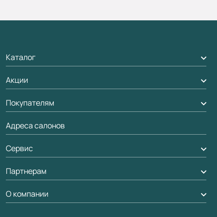
Каталог
Акции
Межкомнатные двери
Подбор двери
Покупателям
Акции компании
Межкомнатные перегородки
Адреса салонов
Доставка
Алюминиевые двери
Оплата
Сервис
Стеновые панели
Обмен и возврат
Партнерам
Вызов замерщика
Рейки, баффели, стеллажи
Гарантия
Доставка
О компании
Погонаж
Дизайнерам / архитекторам
Вопрос-ответ
Монтаж
Накладки на дверь
Франшизам / дилерам
Контакты