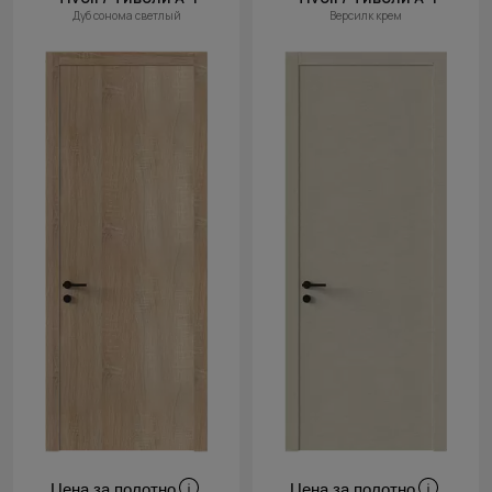
Дуб сонома светлый
Версилк крем
Цена за полотно
Цена за полотно