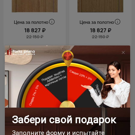
Цена за полотно
Цена за полотно
18 827 ₽
18 827 ₽
22 150 ₽
22 150 ₽
- 15% скидка
- 15% скидка
Межкомнатная дверь
Межкомнатная дверь
Tivoli / Тиволи А-1
Tivoli / Тиволи А-1
Венге Нуар
Дуб антик