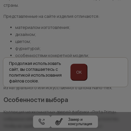
страны.
Представленные на сайте изделия отличаются:
материалом изготовления;
дизайном;
цветом;
фурнитурой;
особенностями конкретной модели;
стоимостью.
Продолжая использовать
сайт,
вы соглашаетесь с
OK
Вы можете заказать шпонированный или покрытый эмалью
политикой
использования
вариант. Производитель предлагает изделия, изготовленные
файлов cookie.
из натурального или искусственного шпона Nano-flex.
Особенности выбора
Коллекция межкомнатных дверей фабрики «Porta Prima»
собрала в себе целое множество оригинальных полотен.
Замер и
консультация
Чтобы не ошибиться с покупкой, определитесь с