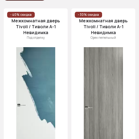
Популярные
Цена
- 40% скидка
- 30% скидка
Межкомнатная дверь
Межкомнатная дверь
(возр.)
Tivoli / Тиволи А-1
Tivoli / Тиволи А-1
Цена (убыв.)
Невидимка
Невидимка
Под отделку
Орех пепельный
Cначала
новинки
Cначала
скидки