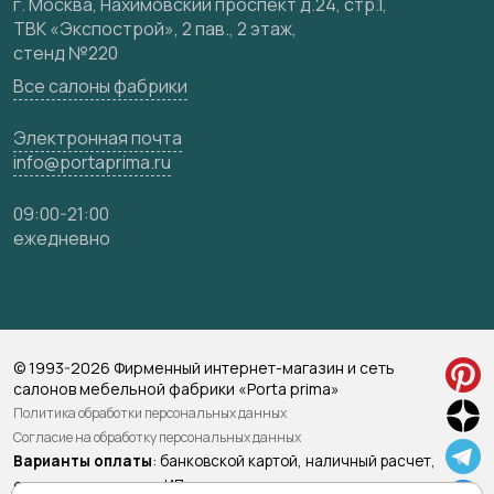
Карта сайта
г. Москва, Нахимовский проспект д.24, стр.1,
ТВК «Экспострой», 2 пав., 2 этаж,
стенд №220
Все салоны фабрики
Электронная почта
info@portaprima.ru
09:00-21:00
ежедневно
© 1993-2026 Фирменный интернет-магазин и сеть
салонов мебельной фабрики «Porta prima»
Политика обработки персональных данных
Согласие на обработку персональных данных
Варианты оплаты
: банковской картой, наличный расчет,
оплата по счету для ИП и юридических лиц, оплата по