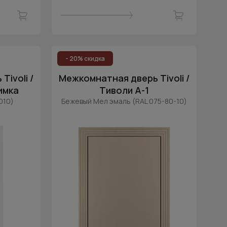
- 20% скидка
ivoli /
Межкомнатная дверь Tivoli /
имка
Тиволи А-1
010)
Бежевый Мел эмаль (RAL 075-80-10)