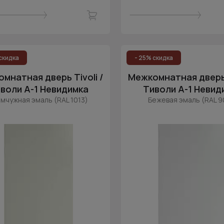
скидка
- 25% скидка
мнатная дверь Tivoli /
Межкомнатная дверь T
воли А-1 Невидимка
Тиволи А-1 Невид
мчужная эмаль (RAL 1013)
Бежевая эмаль (RAL 9