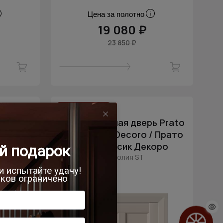
Цена за полотно
19 080 ₽
23 850 ₽
- 20% скидка
верь
Межкомнатная дверь Prato
c Decoro
Neo Classic Decoro / Прато
лассик
Нео Классик Декоро
Магнолия ST