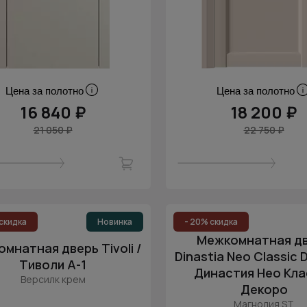
Цена за полотно
Цена за полотно
16 840 ₽
18 200 ₽
21 050 ₽
22 750 ₽
скидка
Новинка
- 20% скидка
Межкомнатная д
мнатная дверь Tivoli /
Dinastia Neo Classic 
Тиволи А-1
Династия Нео Кла
Версилк крем
Декоро
Магнолия ST