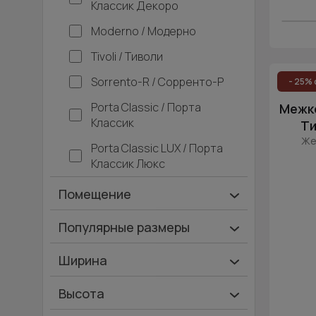
Классик Декоро
Moderno / Модерно
Tivoli / Тиволи
Sorrento-R / Сорренто-Р
- 25% 
Porta Classic / Порта
Межко
Классик
Ти
Же
Porta Classic LUX / Порта
Классик Люкс
Помещение
Ванная и туалет
Популярные размеры
Гардеробная
600х2000
Ширина
Гостинная
700х2000
Ширина 40 см
Высота
Дача
900х2000
Ширина 45 см