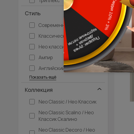
Триплекс
Стиль
Современный
Классический
Нео классика
Ампир
Английский
Багетные
Барокко
Кантри
Крашенные
Лофт
Модерн
Под старину
Прованс
Скандинавский
Современная классика
Хай-тек
Показать ещё
Коллекция
Neo Classic / Нео Классик
Neo Classic Scalino / Нео
Классик Скалино
Neo Classic Decoro / Нео