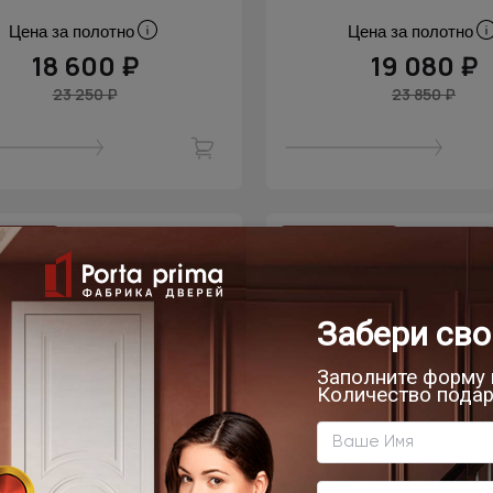
Цена за полотно
Цена за полотно
18 600 ₽
19 080 ₽
23 250 ₽
23 850 ₽
скидка
- 20% скидка
мнатная дверь Milano
Межкомнатная д
lassic Decoro / Милано
Imperia-R Neo Classi
ео Классик Декоро
/ Империя-Р Нео К
Магнолия ST
Декоро
Магнолия ST