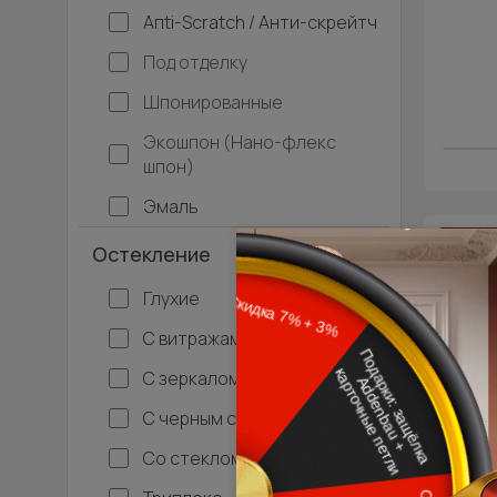
Апti-Sсrаtсh / Анти-скрейтч
Под отделку
Шпонированные
Экошпон (Нано-флекс
шпон)
Эмаль
- 20% 
Остекление
Межко
Глухие
Neo C
Н
С витражами
С зеркалом
С черным стеклом
Со стеклом