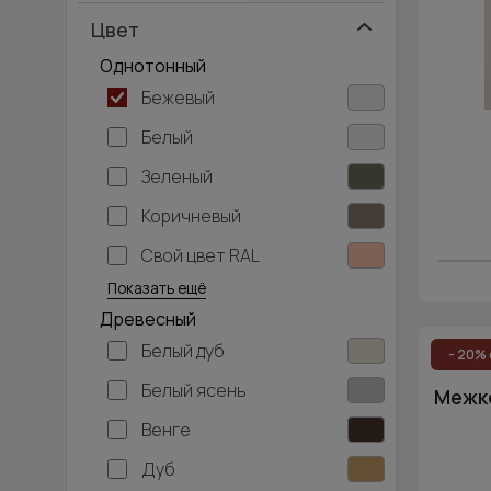
Цвет
Однотонный
Бежевый
Белый
Зеленый
Коричневый
Свой цвет RAL
Серебристый
Серый
Темно-серый
Хаки
Черный
Показать ещё
Древесный
Белый дуб
- 20% 
Белый ясень
Межко
Венге
Дуб