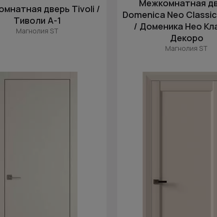
Межкомнатная д
мнатная дверь Tivoli /
Domenica Neo Classi
Тиволи А-1
/ Доменика Нео Кл
Магнолия ST
Декоро
Магнолия ST