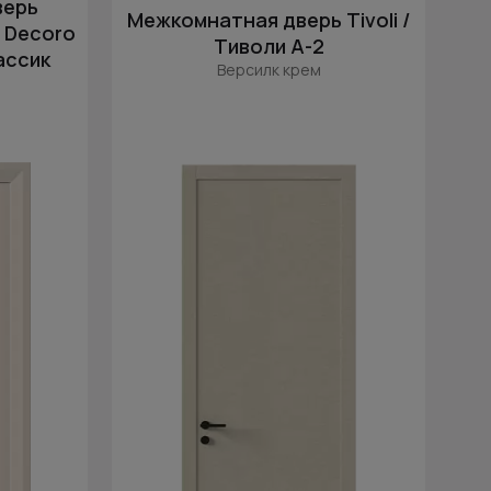
верь
Цена (убыв.)
Межкомнатная дверь Tivoli /
c Decoro
Cначала новинки
Тиволи А-2
ассик
Версилк крем
Cначала скидки