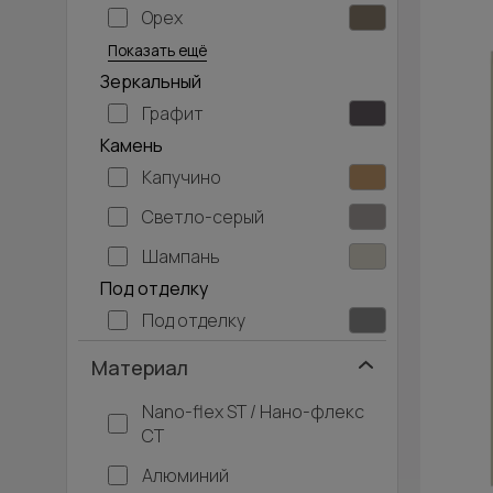
Орех
Серый дуб
Показать ещё
Зеркальный
Графит
Камень
Капучино
Светло-серый
Шампань
Под отделку
Под отделку
Материал
Nano-flex ST / Нано-флекс
СТ
Алюминий