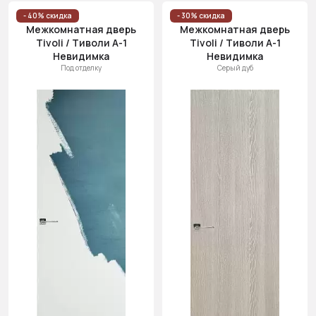
Цена
- 40% скидка
- 30% скидка
Межкомнатная дверь
Межкомнатная дверь
(возр.)
Tivoli / Тиволи А-1
Tivoli / Тиволи А-1
Цена (убыв.)
Невидимка
Невидимка
Под отделку
Серый дуб
Cначала
новинки
Cначала
скидки