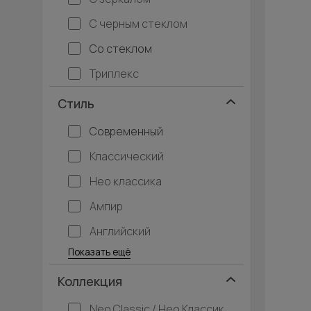
С черным стеклом
Со стеклом
Триплекс
Стиль
Современный
Классический
Нео классика
Ампир
Английский
Багетные
Барокко
Кантри
Крашенные
Лофт
Модерн
Под старину
Прованс
Скандинавский
Современная классика
Хай-тек
Показать ещё
Коллекция
Neo Classic / Нео Классик