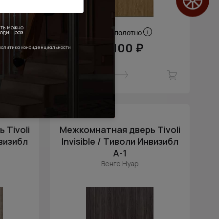
Цена за полотно
34 100 ₽
 Tivoli
Межкомнатная дверь Tivoli
нвизибл
Invisible / Тиволи Инвизибл
А-1
Венге Нуар