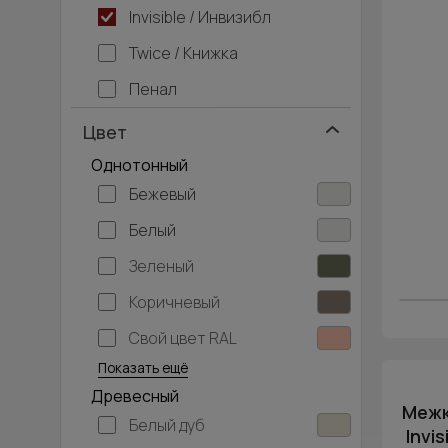
Invisible / Инвизибл
Twice / Книжка
Пенал
Цвет
Однотонный
Бежевый
Белый
Зеленый
Коричневый
Свой цвет RAL
Серебристый
Серый
Темно-серый
Хаки
Черный
Показать ещё
Древесный
Межк
Белый дуб
Invi