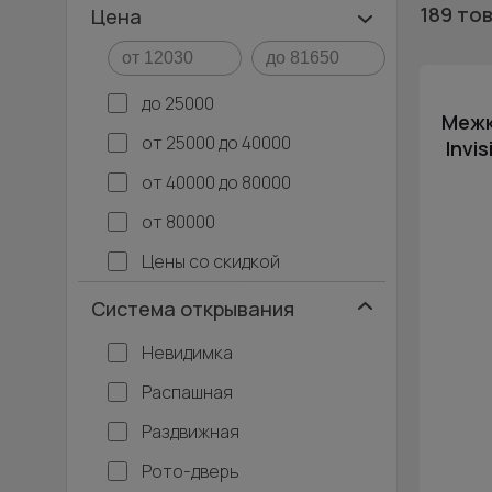
189 то
Цена
до 25000
Межк
от 25000 до 40000
Invi
от 40000 до 80000
от 80000
Цены со скидкой
Система открывания
Невидимка
Распашная
Раздвижная
Рото-дверь