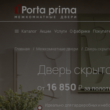
Каталог
Акции
Услуги
О фабрике
Покупат
Главная
/
Межкомнатные двери
/
Дверь скрыто
Дверь скрыто
16 850
От
за полот
Идеально для гардеробных и неб