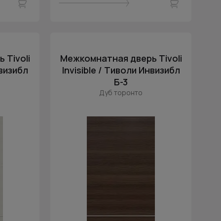
 Tivoli
Межкомнатная дверь Tivoli
нвизибл
Invisible / Тиволи Инвизибл
Б-3
Дуб торонто