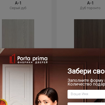
А-1
А-1
Серый дуб
Дуб торонто