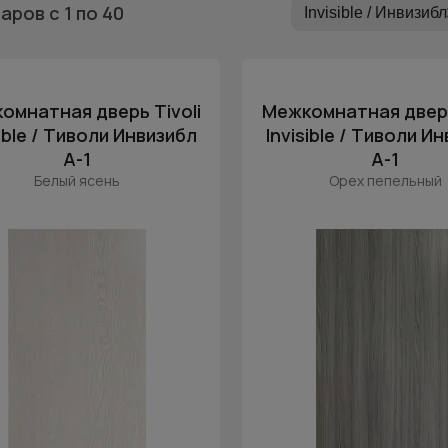
варов
с 1
по 40
Invisible / Инвизибл
омнатная дверь Tivoli
Межкомнатная дверь
sible / Тиволи Инвизибл
Invisible / Тиволи И
А-1
А-1
Белый ясень
Орех пепельный