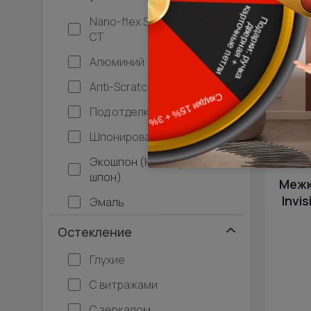
Nano-flex ST / Нано-флекс
СТ
Алюминий
Апti-Sсrаtсh / Анти-скрейтч
Под отделку
Шпонированные
Экошпон (Нано-флекс
шпон)
Межк
Invi
Эмаль
Остекление
Глухие
С витражами
С зеркалом