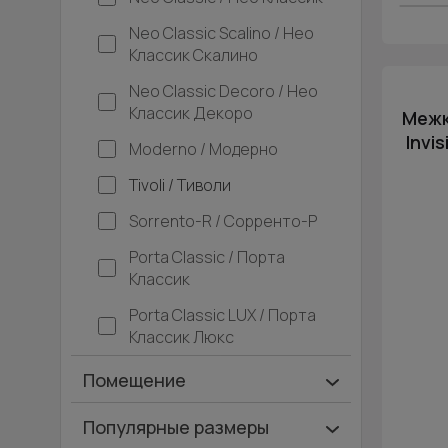
Neo Classic Scalino / Нео
Классик Скалино
Neo Classic Decoro / Нео
Классик Декоро
Межк
Invi
Moderno / Модерно
Tivoli / Тиволи
Sorrento-R / Сорренто-Р
Porta Classic / Порта
Классик
Porta Classic LUX / Порта
Классик Люкс
Помещение
Ванная и туалет
Популярные размеры