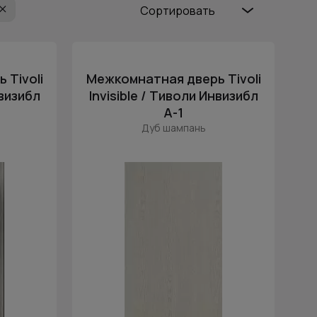
Сортировать
Популярные
Цена (возр.)
 Tivoli
Межкомнатная дверь Tivoli
Цена (убыв.)
нвизибл
Invisible / Тиволи Инвизибл
Cначала новинки
А-1
Cначала скидки
Дуб шампань