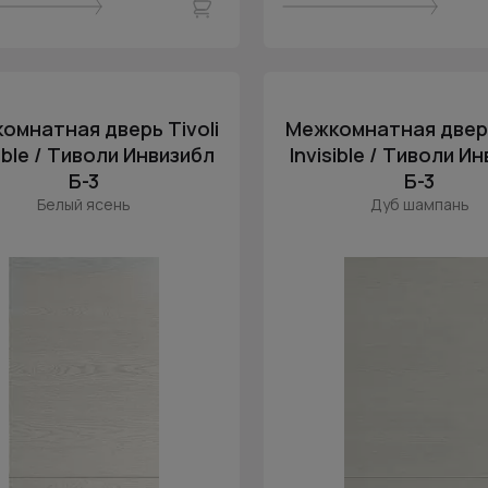
омнатная дверь Tivoli
Межкомнатная дверь
sible / Тиволи Инвизибл
Invisible / Тиволи И
Б-3
Б-3
Белый ясень
Дуб шампань