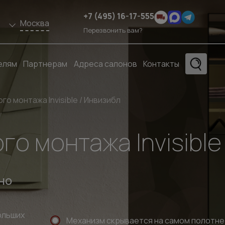
+7 (495) 16-17-555
Москва
Перезвонить вам?
елям
Партнерам
Адреса салонов
Контакты
го монтажа Invisible / Инвизибл
го монтажа Invisible
но
ольших
Механизм скрывается на самом полотне