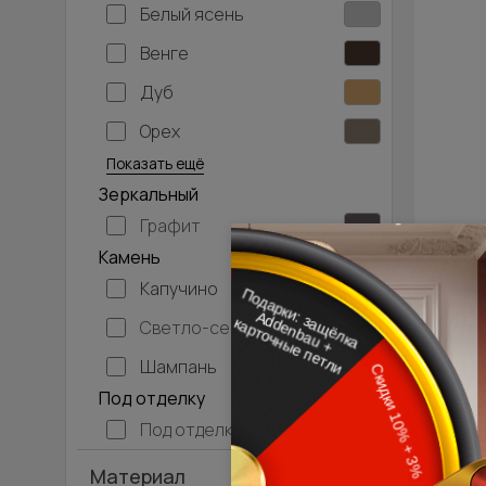
Белый ясень
Венге
Дуб
Орех
Серый дуб
Показать ещё
Зеркальный
Графит
Камень
Капучино
Светло-серый
Шампань
Под отделку
Под отделку
Материал