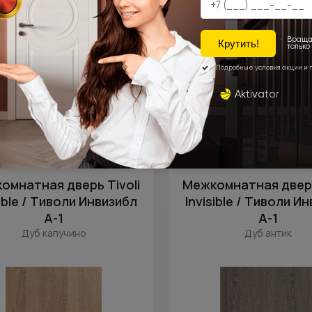
Цена за полотно
Цена за полотно
34 100 ₽
34 100 ₽
омнатная дверь Tivoli
Межкомнатная дверь
sible / Тиволи Инвизибл
Invisible / Тиволи И
А-1
А-1
Дуб капучино
Дуб антик