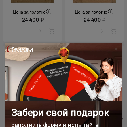
Цена за полотно
Цена за полотно
24 400 ₽
24 400 ₽
Межкомнатная дверь
Межкомнатная дверь
Dinastia Porta Classic /
Dinastia Porta Classic /
Династия Порта Классик
Династия Порта Классик
Дуб торонто
Дуб антик