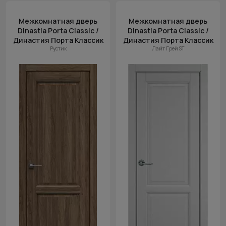
Цена
Межкомнатная дверь
Межкомнатная дверь
(возр.)
Dinastia Porta Classic /
Dinastia Porta Classic /
Цена (убыв.)
Династия Порта Классик
Династия Порта Классик
Рустик
Лайт Грей ST
Cначала
новинки
Cначала
скидки