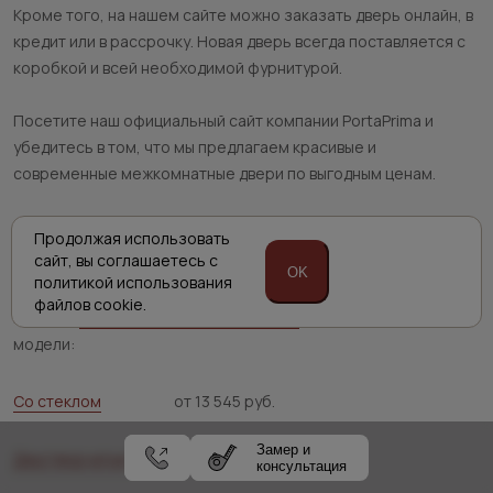
Кроме того, на нашем сайте можно заказать дверь онлайн, в
кредит или в рассрочку. Новая дверь всегда поставляется с
коробкой и всей необходимой фурнитурой.
Посетите наш официальный сайт компании PortaPrima и
убедитесь в том, что мы предлагаем красивые и
современные межкомнатные двери по выгодным ценам.
Продолжая использовать
Цены на раздвижные двери купе в
сайт,
вы соглашаетесь с
Москве
OK
политикой
использования
файлов cookie.
В нашем
каталоге раздвижных дверей
представлены разные
модели:
Со стеклом
от 13 545 руб.
Замер и
Двустворчатые
от 13 320 руб.
консультация