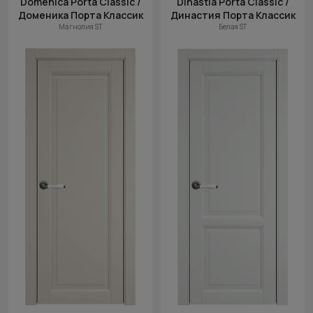
Domenica Porta Classic /
Dinastia Porta Classic /
Доменика Порта Классик
Династия Порта Классик
Магнолия ST
Белая ST