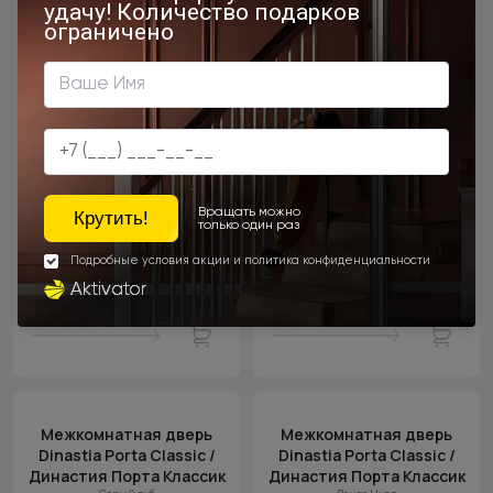
Цена за полотно
Цена за полотно
24 400 ₽
24 400 ₽
Межкомнатная дверь
Межкомнатная дверь
Dinastia Porta Classic /
Dinastia Porta Classic /
Династия Порта Классик
Династия Порта Классик