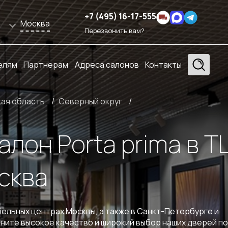
+7 (495) 16-17-555
Москва
Перезвонить вам?
елям
Партнерам
Адреса салонов
Контакты
кая область
/
Северный округ
/
лон Porta prima в 
сква
ельных центрах Москвы, а также в Санкт-Петербурге и
ените высокое качество и широкий выбор наших дверей п