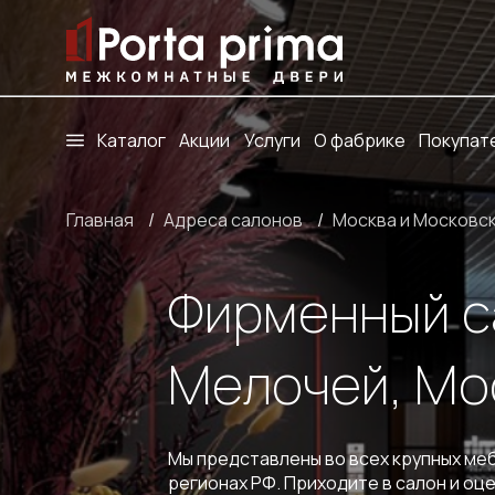
Каталог
Акции
Услуги
О фабрике
Покупат
Главная
/
Адреса салонов
/
Москва и Московс
Фирменный са
Мелочей, Мо
Мы представлены во всех крупных меб
регионах РФ. Приходите в салон и оц