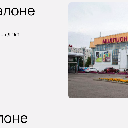
алоне
ав. Д-15/1
лоне