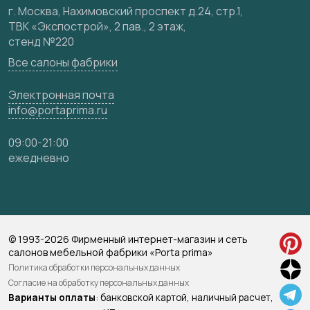
Карта сайта
г. Москва, Нахимовский проспект д.24, стр.1,
ТВК «Экспострой», 2 пав., 2 этаж,
стенд №220
Все салоны фабрики
Электронная почта
info@portaprima.ru
09:00-21:00
ежедневно
© 1993-2026 Фирменный интернет-магазин и сеть
салонов мебельной фабрики «Porta prima»
Политика обработки персональных данных
Согласие на обработку персональных данных
Варианты оплаты
: банковской картой, наличный расчет,