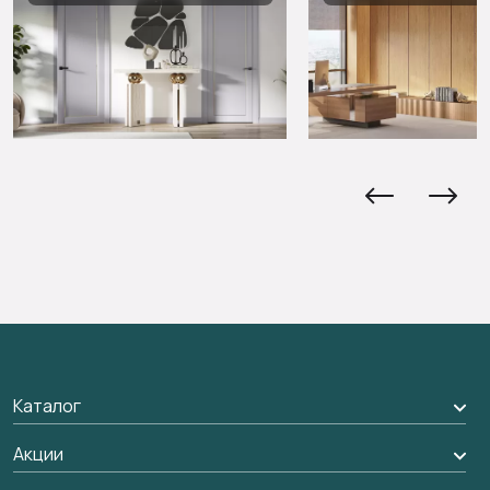
Каталог
Межкомнатные двери
Акции
Подбор двери