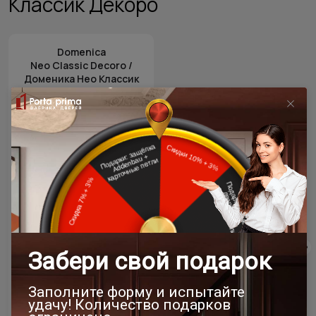
Классик Декоро
Domenica
Neo Classic Decoro /
Доменика Нео Классик
Декоро