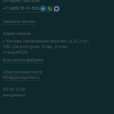
Интернет-магазин
Техническая информация
Производство
+7 (495) 16-17-555
Юридическая информация
Вакансии
Заказать звонок
Медиацентр
Видео
Адрес салона:
Карта сайта
г. Москва, Нахимовский проспект д.24, стр.1,
ТВК «Экспострой», 2 пав., 2 этаж,
стенд №220
Все салоны фабрики
Электронная почта
info@portaprima.ru
09:00-21:00
ежедневно