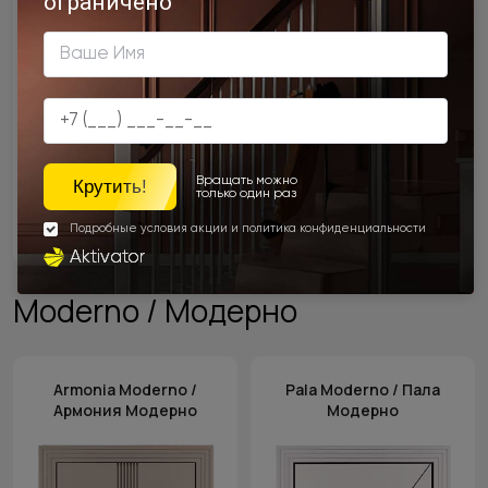
От 19 337 ₽
Подробнее
Moderno / Модерно
Armonia Moderno /
Pala Moderno / Пала
Армония Модерно
Модерно