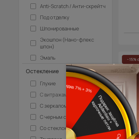
Апti-Sсrаtсh / Анти-скрейтч
Под отделку
Шпонированные
Экошпон (Нано-флекс
шпон)
Эмаль
- 15% 
Остекление
Межко
Глухие
С витражами
С зеркалом
С черным стеклом
Со стеклом