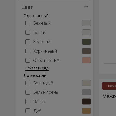
Цвет
Однотонный
Бежевый
Белый
Зеленый
Коричневый
Свой цвет RAL
Серебристый
Серый
Темно-серый
Хаки
Черный
Показать ещё
Древесный
Белый дуб
- 15% 
Белый ясень
Межко
Венге
Дуб