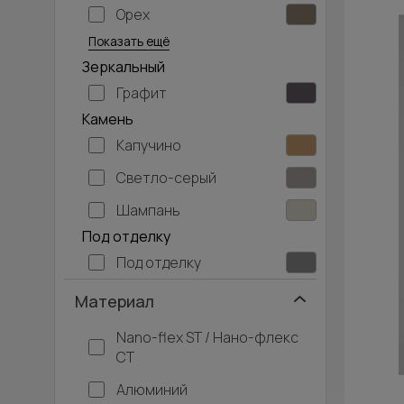
Орех
Серый дуб
Показать ещё
Зеркальный
Графит
Камень
Капучино
Светло-серый
Шампань
Под отделку
Под отделку
Материал
Nano-flex ST / Нано-флекс
СТ
Алюминий