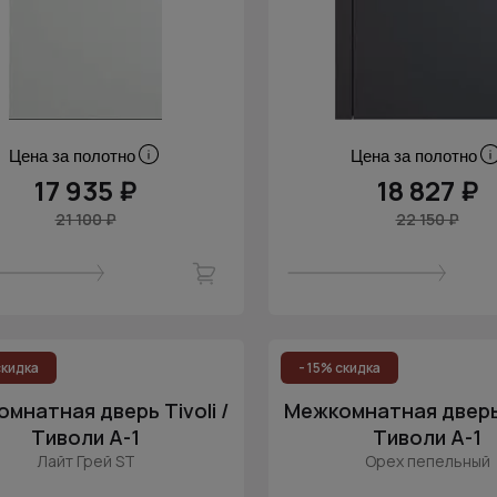
Цена за полотно
Цена за полотно
17 935 ₽
18 827 ₽
21 100 ₽
22 150 ₽
скидка
- 15% скидка
мнатная дверь Tivoli /
Межкомнатная дверь T
Тиволи А-1
Тиволи А-1
Лайт Грей ST
Орех пепельный