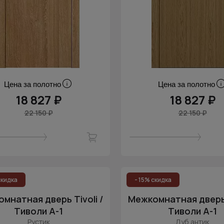
Цена за полотно
Цена за полотно
18 827 ₽
18 827 ₽
22 150 ₽
22 150 ₽
скидка
- 15% скидка
мнатная дверь Tivoli /
Межкомнатная дверь T
Тиволи А-1
Тиволи А-1
Рустик
Дуб антик