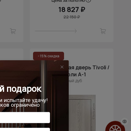
Цена за полотно
18 827 ₽
22 150 ₽
- 15% скидка
ivoli /
Межкомнатная дверь Tivoli /
Тиволи А-1
Серый дуб