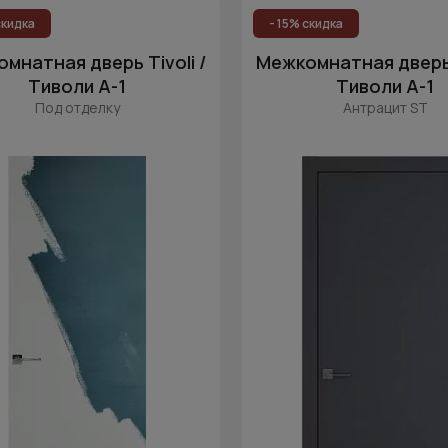
скидка
- 15% скидка
мнатная дверь Tivoli /
Межкомнатная дверь T
Тиволи А-1
Тиволи А-1
Под отделку
Антрацит ST