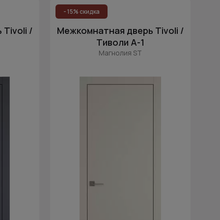
Цена (возр.)
- 15% скидка
Цена (убыв.)
ivoli /
Межкомнатная дверь Tivoli /
Cначала новинки
Тиволи А-1
Магнолия ST
Cначала скидки