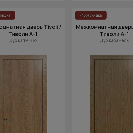
скидка
- 15% скидка
мнатная дверь Tivoli /
Межкомнатная дверь T
Тиволи А-1
Тиволи А-1
Дуб капучино
Дуб карамель