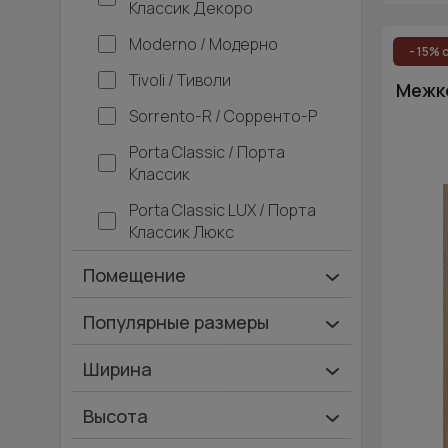
Классик Декоро
Moderno / Модерно
- 15% 
Tivoli / Тиволи
Межко
Sorrento-R / Сорренто-Р
Porta Classic / Порта
Классик
Porta Classic LUX / Порта
Классик Люкс
Помещение
Ванная и туалет
Популярные размеры
Гардеробная
600х2000
Ширина
Гостинная
700х2000
Ширина 40 см
Высота
Дача
900х2000
Ширина 45 см