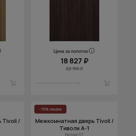
Цена за полотно
18 827 ₽
22 150 ₽
- 15% скидка
ivoli /
Межкомнатная дверь Tivoli /
Тиволи А-1
Белая ST