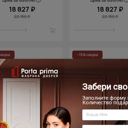
Цена за полотно
Цена за полотно
18 827 ₽
18 827 ₽
22 150 ₽
22 150 ₽
скидка
- 15% скидка
мнатная дверь Tivoli /
Межкомнатная дверь T
Тиволи А-1
Тиволи А-1
Дуб шампань
Дуб торонто