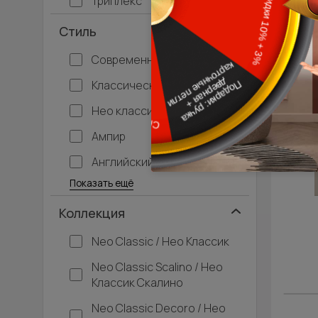
Триплекс
Стиль
Современный
Классический
Нео классика
Ампир
Английский
Багетные
Барокко
Кантри
Крашенные
Лофт
Модерн
Под старину
Прованс
Скандинавский
Современная классика
Хай-тек
Показать ещё
Коллекция
Neo Classic / Нео Классик
Neo Classic Scalino / Нео
Классик Скалино
Neo Classic Decoro / Нео