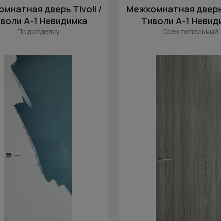
мнатная дверь Tivoli /
Межкомнатная дверь T
воли А-1 Невидимка
Тиволи А-1 Невид
Под отделку
Орех пепельный