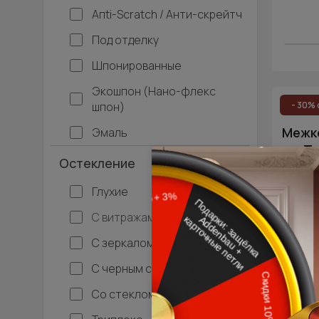
Апti-Sсrаtсh / Анти-скрейтч
Под отделку
Шпонированные
Экошпон (Нано-флекс
шпон)
- 30% 
Межко
Эмаль
Ти
Остекление
Глухие
С витражами
С зеркалом
С черным стеклом
Со стеклом