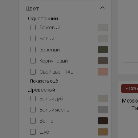
Цвет
Однотонный
Бежевый
Белый
Зеленый
Коричневый
Свой цвет RAL
Серебристый
Серый
Темно-серый
Хаки
Черный
Показать ещё
- 30% 
Древесный
Белый дуб
Межко
Ти
Белый ясень
Венге
Дуб