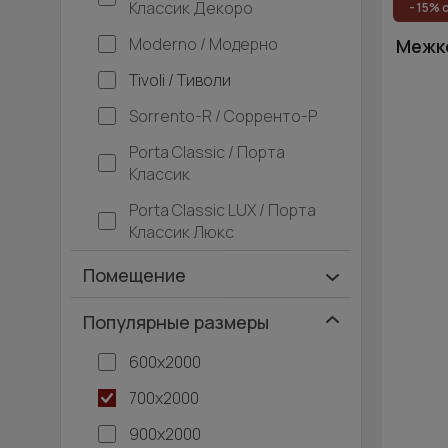
Классик Декоро
- 15% 
Moderno / Модерно
Межко
Tivoli / Тиволи
Sorrento-R / Сорренто-Р
Porta Classic / Порта
Классик
Porta Classic LUX / Порта
Классик Люкс
Помещение
Ванная и туалет
Популярные размеры
Гардеробная
600х2000
Гостинная
700х2000
Дача
900х2000