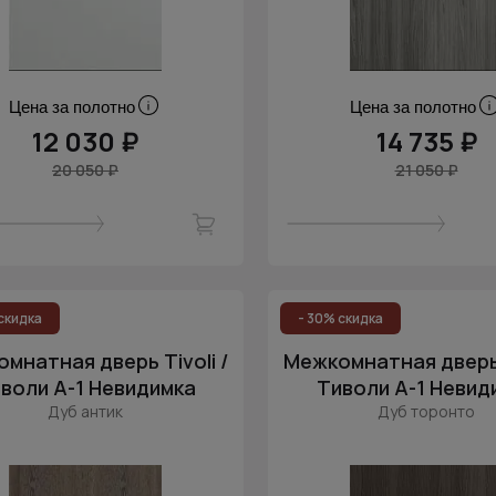
Цена за полотно
Цена за полотно
12 030 ₽
14 735 ₽
20 050 ₽
21 050 ₽
скидка
- 30% скидка
мнатная дверь Tivoli /
Межкомнатная дверь T
воли А-1 Невидимка
Тиволи А-1 Невид
Дуб антик
Дуб торонто