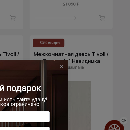
21 050 ₽
- 30% скидка
ivoli /
Межкомнатная дверь Tivoli /
имка
Тиволи А-1 Невидимка
Дуб шампань