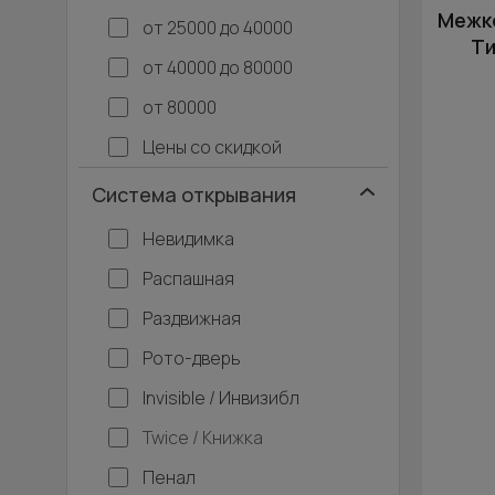
Межко
от 25000 до 40000
Ти
от 40000 до 80000
от 80000
Цены со скидкой
Система открывания
Невидимка
Распашная
Раздвижная
Рото-дверь
Invisible / Инвизибл
Twice / Книжка
Пенал