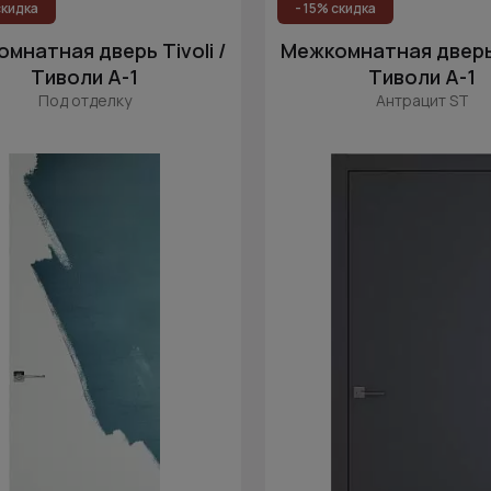
скидка
- 15% скидка
мнатная дверь Tivoli /
Межкомнатная дверь T
Тиволи А-1
Тиволи А-1
Под отделку
Антрацит ST