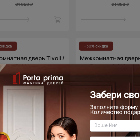
21 050 ₽
21 050 ₽
скидка
- 30% скидка
мнатная дверь Tivoli /
Межкомнатная дверь T
воли А-1 Невидимка
Тиволи А-1 Невид
Венге Нуар
Дуб капучино