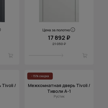
Цена за полотно
17 892 ₽
21 050 ₽
- 15% скидка
ivoli /
Межкомнатная дверь Tivoli /
Тиволи А-1
Рустик