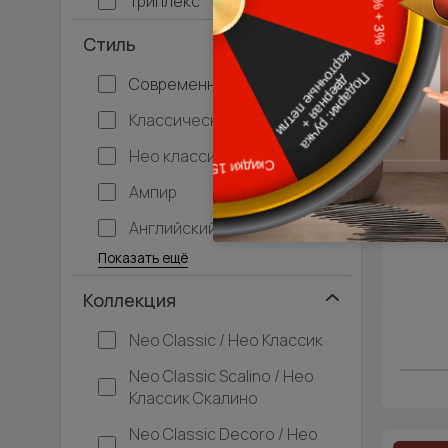
Триплекс
Стиль
Современный
Классический
Нео классика
Ампир
Английский
Багетные
Барокко
Кантри
Крашенные
Лофт
Модерн
Под старину
Прованс
Скандинавский
Современная классика
Хай-тек
Показать ещё
Коллекция
Neo Classic / Нео Классик
Neo Classic Scalino / Нео
Классик Скалино
Neo Classic Decoro / Нео