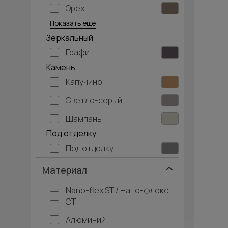
Орех
Серый дуб
Показать ещё
Зеркальный
Графит
Камень
Капучино
Светло-серый
Шампань
Под отделку
Под отделку
Материал
Nano-flex ST / Нано-флекс
СТ
Алюминий