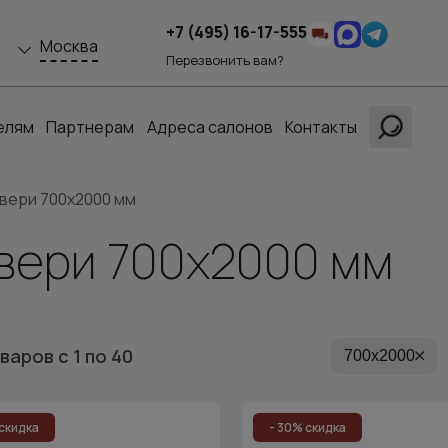
+7 (495) 16-17-555
Москва
Перезвонить вам?
елям
Партнерам
Адреса салонов
Контакты
вери 700x2000 мм
вери 700x2000 мм
оваров
с 1
по 40
700х2000
скидка
- 30% скидка