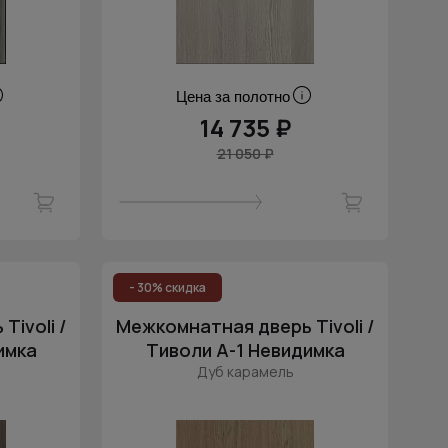
Цена за полотно
14 735 ₽
21 050 ₽
- 30% скидка
ivoli /
Межкомнатная дверь Tivoli /
имка
Тиволи А-1 Невидимка
Дуб карамель