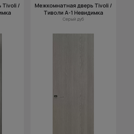
Цена (убыв.)
ivoli /
Межкомнатная дверь Tivoli /
Cначала новинки
имка
Тиволи А-1 Невидимка
Серый дуб
Cначала скидки