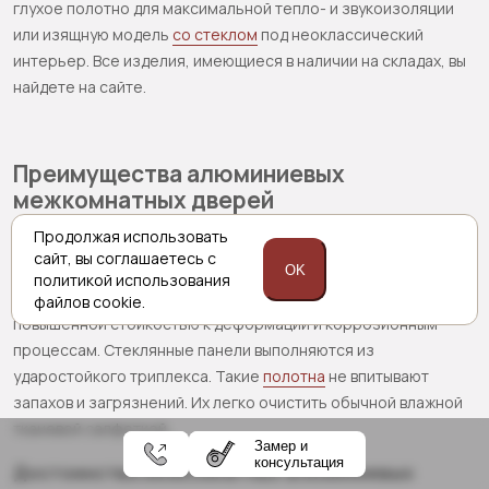
глухое полотно для максимальной тепло- и звукоизоляции
или изящную модель
со стеклом
под неоклассический
интерьер. Все изделия, имеющиеся в наличии на складах, вы
найдете на сайте.
Преимущества алюминиевых
межкомнатных дверей
Продолжая использовать
Алюминий, из которого изготавливается дверная
сайт,
вы соглашаетесь с
конструкция, – легкий, но прочный материал. Профиль,
OK
политикой
использования
используемый для производства изделий, отличается
файлов cookie.
повышенной стойкостью к деформации и коррозионным
процессам. Стеклянные панели выполняются из
ударостойкого триплекса. Такие
полотна
не впитывают
запахов и загрязнений. Их легко очистить обычной влажной
тканевой салфеткой.
Замер и
консультация
Достоинства межкомнатных алюминиевых