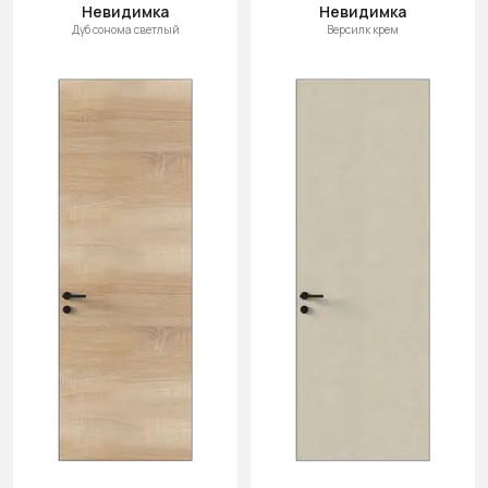
Невидимка
Невидимка
Дуб сонома светлый
Версилк крем