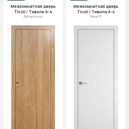
(возр.)
Межкомнатная дверь
Межкомнатная дверь
Tivoli / Тиволи А-4
Tivoli / Тиволи А-4
Цена (убыв.)
Дуб капучино
Белая ST
Cначала
новинки
Cначала
скидки