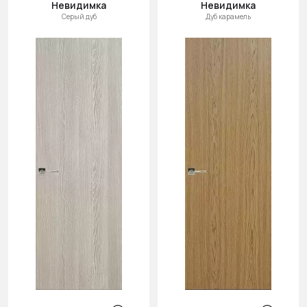
Невидимка
Невидимка
Серый дуб
Дуб карамель