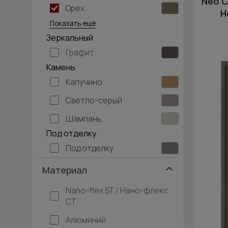
Neo C
Орех
Серый дуб
Н
Показать ещё
Зеркальный
Графит
Камень
Капучино
Светло-серый
Шампань
Под отделку
Под отделку
Материал
Nano-flex ST / Нано-флекс
СТ
Алюминий