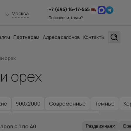
+7 (495) 16-17-555
Москва
Перезвонить вам?
елям
Партнерам
Адреса салонов
Контакты
ри орех
и орех
кие
900x2000
Современные
Темные
Ко
ачи
Раздвижные двери в гостиную
варов
с 1
по 40
Раздвижная
Оре
иниевые раздвижные межкомнатные двери
Лоф