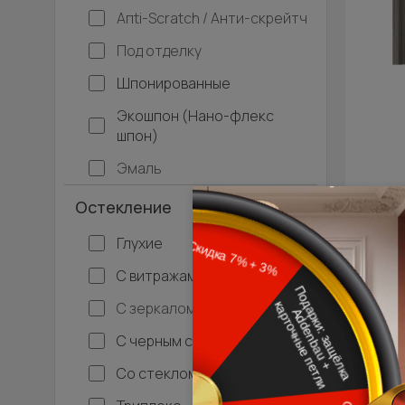
Апti-Sсrаtсh / Анти-скрейтч
Под отделку
Шпонированные
Экошпон (Нано-флекс
шпон)
Эмаль
Остекление
Глухие
- 20% 
С витражами
Межк
С зеркалом
Neo 
Н
С черным стеклом
Со стеклом