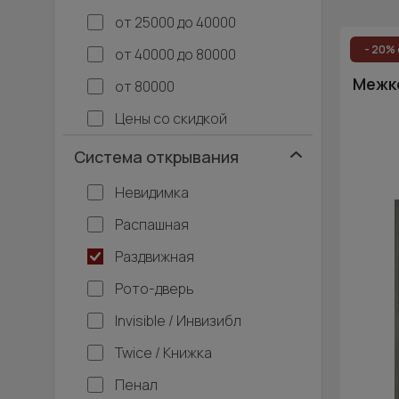
от 25000 до 40000
Скры
- 20% 
от 40000 до 80000
Трех
Межко
от 80000
Цены со скидкой
В га
Система открывания
Одно
Невидимка
Распашная
Раздвижная
Рото-дверь
Invisible / Инвизибл
Twice / Книжка
Пенал