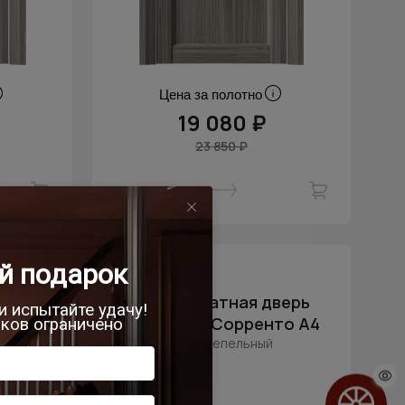
Цена за полотно
19 080 ₽
23 850 ₽
ivoli /
Межкомнатная дверь
Sorrento / Сорренто А4
Орех пепельный