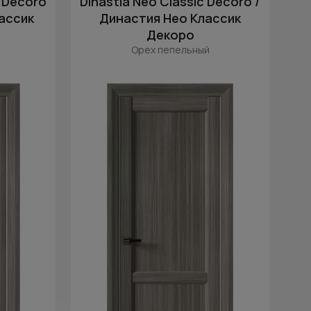
c Decoro
Dinastia Neo Classic Decoro /
лассик
Династия Нео Классик
Декоро
Орех пепельный