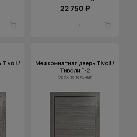
22 750 ₽
ivoli /
Межкомнатная дверь Tivoli /
Тиволи Г-2
Орех пепельный