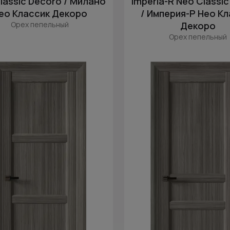
lassic Decoro / Милано
Imperia-R Neo Classi
ео Классик Декоро
/ Империя-Р Нео К
Орех пепельный
Декоро
Орех пепельный