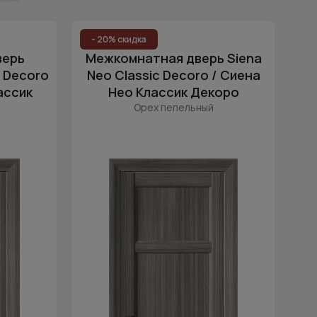
Популярные
Для кладовки
Цена (возр.)
- 20% скидка
верь
Межкомнатная дверь Siena
Цена (убыв.)
ские
Белые
c Decoro
Neo Classic Decoro / Сиена
Cначала новинки
ассик
Нео Классик Декоро
ой и туалета
Cначала скидки
Орех пепельный