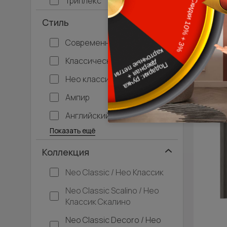
Триплекс
Стиль
Современный
Классический
Нео классика
Ампир
Английский
Багетные
Барокко
Кантри
Крашенные
Лофт
Модерн
Под старину
Прованс
Скандинавский
Современная классика
Хай-тек
Показать ещё
Коллекция
Neo Classic / Нео Классик
Neo Classic Scalino / Нео
Классик Скалино
Neo Classic Decoro / Нео