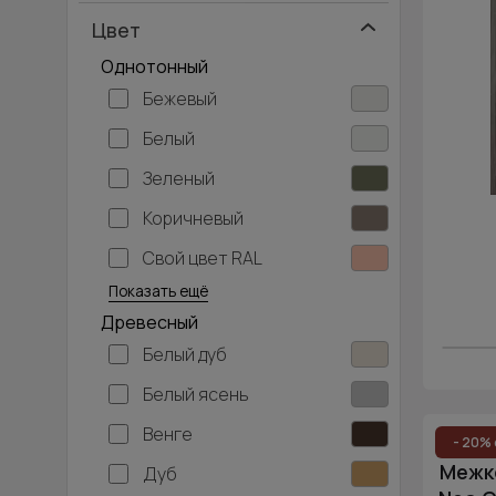
Цвет
Однотонный
Бежевый
Белый
Зеленый
Коричневый
Свой цвет RAL
Серебристый
Серый
Темно-серый
Хаки
Черный
Показать ещё
Древесный
Белый дуб
Белый ясень
Венге
- 20% 
Межко
Дуб