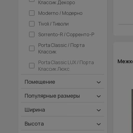
Классик Декоро
Moderno / Модерно
Tivoli / Тиволи
Sorrento-R / Сорренто-Р
Porta Classic / Порта
Классик
Межко
Porta Classic LUX / Порта
Классик Люкс
Помещение
Ванная и туалет
Популярные размеры
Гардеробная
600х2000
Ширина
Гостинная
700х2000
Ширина 40 см
Высота
Дача
900х2000
Ширина 45 см