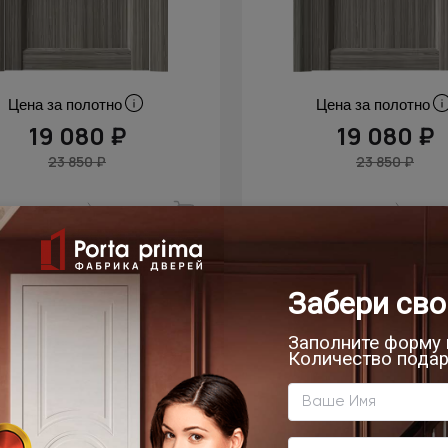
Цена за полотно
Цена за полотно
19 080 ₽
19 080 ₽
23 850 ₽
23 850 ₽
скидка
омнатная дверь Prato
Межкомнатная дверь T
Classic Decoro / Прато
Тиволи Б-3
ео Классик Декоро
Орех пепельный
Орех пепельный