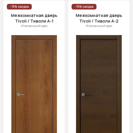
Цена
- 15% скидка
- 15% скидка
(возр.)
Межкомнатная дверь
Межкомнатная дверь
Tivoli / Тиволи А-1
Tivoli / Тиволи А-2
Цена (убыв.)
Итальянский орех
Итальянский орех
Cначала
новинки
Cначала
скидки