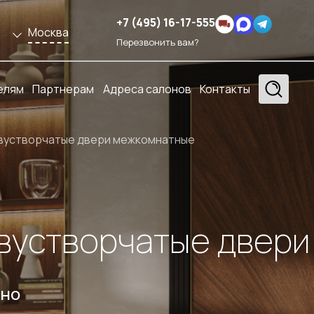
+7 (495) 16-17-555
Москва
Перезвонить вам?
елям
Партнерам
Адреса салонов
Контакты
вустворчатые двери межкомнатные
вустворчатые двер
тно