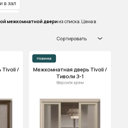
 в зал
рокие
ной межкомнатной двери
из списка. Цена в
Сортировать
Популярные
Цена (возр.)
Новинка
Цена (убыв.)
ivoli /
Межкомнатная дверь Tivoli /
Cначала новинки
Тиволи З-1
Версилк крем
Cначала скидки