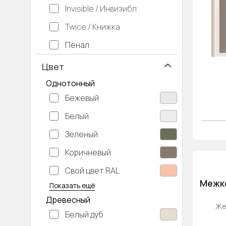
Invisible / Инвизибл
Twice / Книжка
Пенал
Цвет
Однотонный
Бежевый
Белый
Зеленый
Коричневый
Свой цвет RAL
Серебристый
Серый
Темно-серый
Хаки
Черный
Межко
Показать ещё
Древесный
Же
Белый дуб