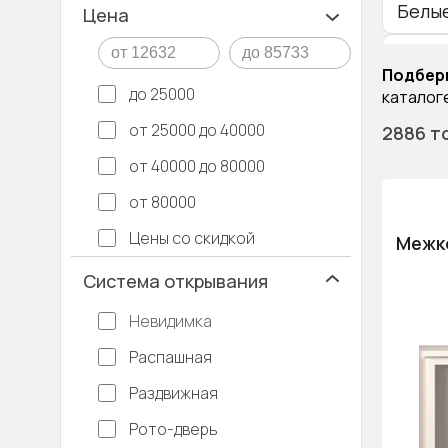
Белы
Цена
Двухс
Подбер
до 25000
каталоге
Двухс
от 25000 до 40000
2886 т
Межк
от 40000 до 80000
Межко
от 80000
Цены со скидкой
Межко
Система открывания
Невидимка
Распашная
Раздвижная
Рото-дверь