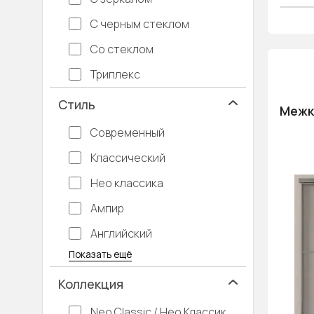
С черным стеклом
Со стеклом
Триплекс
Стиль
Межк
Современный
Классический
Нео классика
Ампир
Английский
Багетные
Барокко
Кантри
Крашенные
Лофт
Модерн
Под старину
Прованс
Скандинавский
Современная классика
Хай-тек
Показать ещё
Коллекция
Neo Classic / Нео Классик