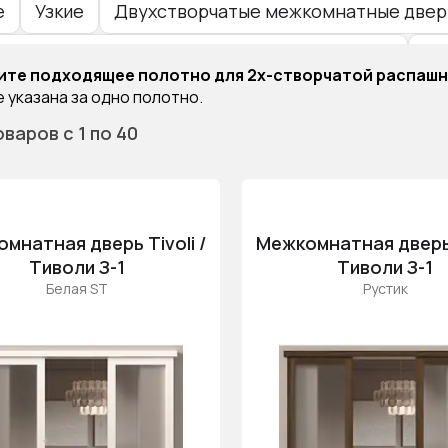
е
Узкие
Двухстворчатые межкомнатные двери
творчатые межкомнатные двери с коробкой
Ши
ите подходящее полотно для 2х-створчатой распаш
 указана за одно полотно.
творчатые двери с чёрной кромкой
оваров
с 1
по 40
омнатные стеклянные двойные двери
мнатные двустворчатые двери «1200х2000»
мнатная дверь Tivoli /
Межкомнатная дверь T
Тиволи З-1
Тиволи З-1
Белая ST
Рустик