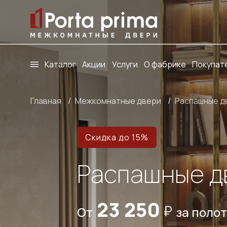
Каталог
Акции
Услуги
О фабрике
Покупат
Главная
/
Межкомнатные двери
/
Распашные д
Скидка до 15%
Распашные д
23 250
От
за поло