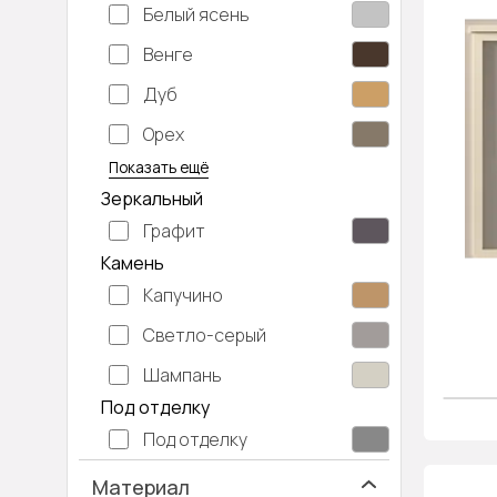
Белый ясень
Венге
Дуб
Орех
Серый дуб
Показать ещё
Зеркальный
Графит
Камень
Капучино
Светло-серый
Шампань
Под отделку
Под отделку
Материал