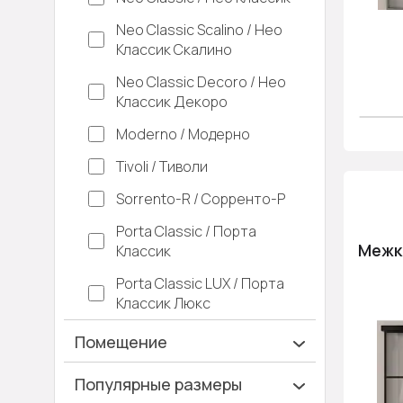
Neo Classic Scalino / Нео
Классик Скалино
Neo Classic Decoro / Нео
Классик Декоро
Moderno / Модерно
Tivoli / Тиволи
Sorrento-R / Сорренто-Р
Porta Classic / Порта
Межк
Классик
Porta Classic LUX / Порта
Классик Люкс
Помещение
Ванная и туалет
Популярные размеры