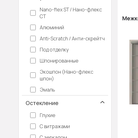
Nano-flex ST / Нано-флекс
СТ
Межк
Алюминий
Апti-Sсrаtсh / Анти-скрейтч
Под отделку
Шпонированные
Экошпон (Нано-флекс
шпон)
Эмаль
Остекление
Глухие
С витражами
С зеркалом