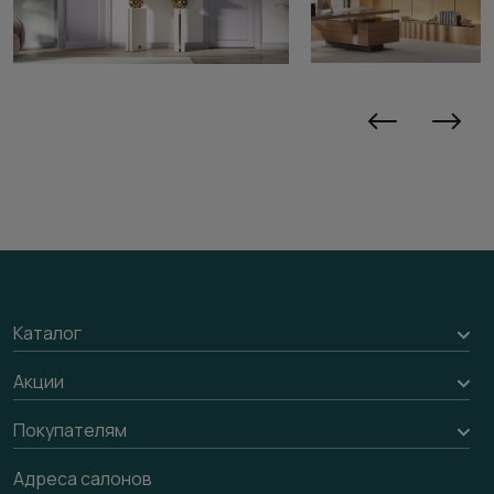
Каталог
Межкомнатные двери
Акции
Подбор двери
Акции компании
Покупателям
Межкомнатные перегородки
Доставка
Адреса салонов
Алюминиевые двери