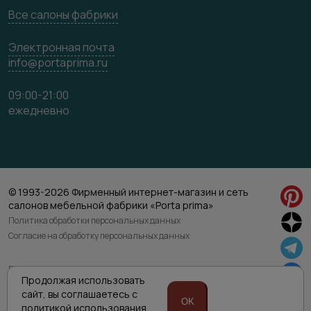
Все салоны фабрики
Электронная почта
info@portaprima.ru
09:00-21:00
ежедневно
© 1993-2026 Фирменный интернет-магазин и сеть
салонов мебельной фабрики «Porta prima»
Политика обработки персональных данных
Согласие на обработку персональных данных
Приведенная на сайте информация не является публичной офертой
и носит информационно ознакомительный характер.
Продолжая использовать
Для уточнения наличия и характеристик товара просьба обращаться
сайт,
вы соглашаетесь с
к менеджерам интернет магазина по указанным номерам телефонов.
OK
политикой
использования
Техническая поддержка сайта RuMaster