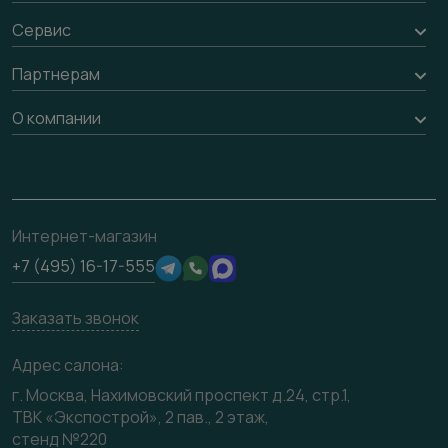
Оплата
Стеновые панели
Сервис
Обмен и возврат
Рейки, баффели, стеллажи
Вызов замерщика
Партнерам
Гарантия
Погонаж
Доставка
Вопрос-ответ
Дизайнерам / архитекторам
О компании
Накладки на дверь
Монтаж
Проекты
Франшизам / дилерам
Контакты
Ремонт дверей
Полезная информация
Скачать материалы
О фабрике
Подготовка проемов
Отзывы клиентов
3D-модели
Сертификаты
Интернет-магазин
Техническая информация
Производство
+7 (495) 16-17-555
Юридическая информация
Вакансии
Заказать звонок
Медиацентр
Видео
Адрес салона:
Карта сайта
г. Москва, Нахимовский проспект д.24, стр.1,
ТВК «Экспострой», 2 пав., 2 этаж,
стенд №220