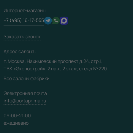
О фабрике
Полезная информация
Подготовка проемов
3D-модели
Интернет-магазин
Сертификаты
Отзывы клиентов
+7 (495) 16-17-555
Производство
Техническая информация
Вакансии
Заказать звонок
Юридическая информация
Медиацентр
Адрес салона:
Видео
г. Москва, Нахимовский проспект д.24, стр.1,
ТВК «Экспострой», 2 пав., 2 этаж, стенд №220
Карта сайта
Все салоны фабрики
Электронная почта
info@portaprima.ru
09:00-21:00
ежедневно