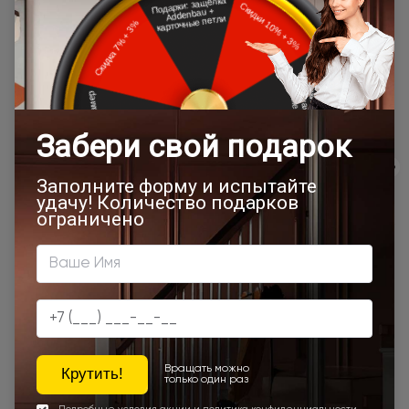
осуществления платежа Пользователем.
Пользователь также дает согласие на:
Передачу Оператором персональных данных
третьим лицам, в том числе своим контрагентам,
оказывающим услуги хранения, доставки и
установки товаров, хостинга сайтов, поддержки
используемых информационных систем, колл-
центра, и иные услуги, а также органам
государственной власти в случаях, установленных
законодательством Российской Федерации;
Получение персональных данных Пользователя от
третьих лиц;
Пользователь вправе запрашивать у Оператора
актуальную информацию о третьих лицах, которые
передают или получают его персональные
данные;