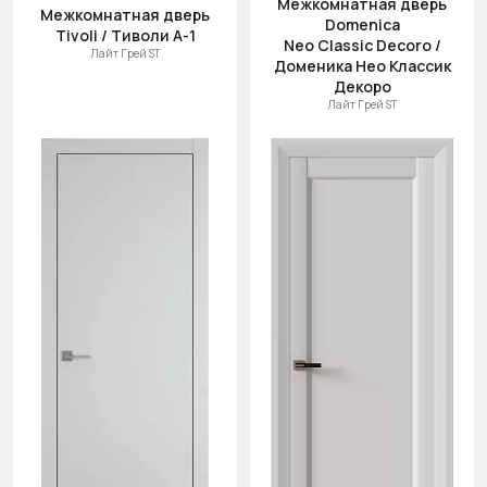
Межкомнатная дверь
(возр.)
Межкомнатная дверь
Domenica
Tivoli / Тиволи А-1
Цена (убыв.)
Neo Classic Decoro /
Лайт Грей ST
Доменика Нео Классик
Cначала
Декоро
новинки
Лайт Грей ST
Cначала
скидки