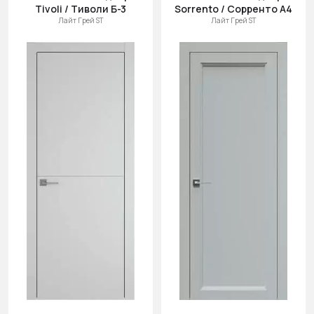
Tivoli / Тиволи Б-3
Sorrento / Сорренто А4
Лайт Грей ST
Лайт Грей ST