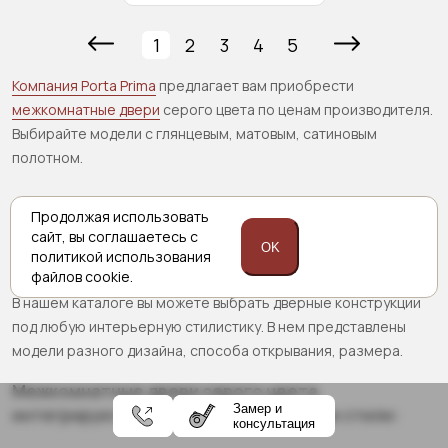
1
2
3
4
5
Компания Porta Prima
предлагает вам приобрести
межкомнатные двери
серого цвета по ценам производителя.
Выбирайте модели с глянцевым, матовым, сатиновым
полотном.
Продолжая использовать
С какими стилями интерьера
сайт,
вы соглашаетесь с
OK
политикой
использования
сочетаются серые двери
файлов cookie.
В нашем каталоге вы можете выбрать дверные конструкции
под любую интерьерную стилистику. В нем представлены
модели разного дизайна, способа открывания, размера.
Межкомнатные двери серого цвета
Замер и
интегрируются в разные интерьерные стили:
консультация