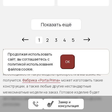
Показать ещё
1
2
3
4
5
Несмотря на то, что межкомнатная дверь с высотой 2200 мм
Продолжая использовать
выходит за рамки стандартных размеров, назвать ее
сайт,
вы соглашаетесь с
слишком большой — нельзя. Ведь высота и простор проема
OK
политикой
использования
делают его более удобным в использовании. Однако при
файлов cookie.
необходимости такую модель приобрести в магазине не
получится.
Фабрика «Porta Prima»
может изготовить такие
конструкции, а также любые другие нестандартные
межкомнатные модели на заказ. Готовое изделие будет
доставлено вам в течение 5 дней по Москве, МО и другим
Замер и
регионам.
консультация