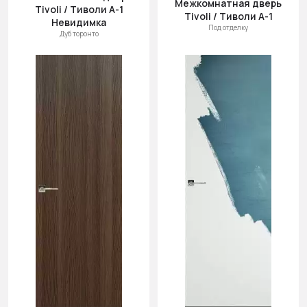
Межкомнатная дверь
Tivoli / Тиволи А-1
Tivoli / Тиволи А-1
Невидимка
Под отделку
Дуб торонто