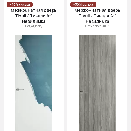
Цена
- 40% скидка
- 30% скидка
Межкомнатная дверь
Межкомнатная дверь
(возр.)
Tivoli / Тиволи А-1
Tivoli / Тиволи А-1
Цена (убыв.)
Невидимка
Невидимка
Под отделку
Орех пепельный
Cначала
новинки
Cначала
скидки