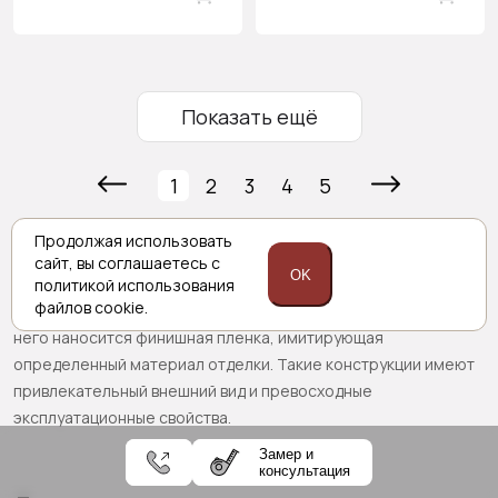
Показать ещё
1
2
3
4
5
Межкомнатные двери
с ламинацией – отличный вариант по
Продолжая использовать
соотношению цены и качества. Для изготовления каркаса
сайт,
вы соглашаетесь с
OK
конструкции используется древесина. Основание
политикой
использования
файлов cookie.
покрывается МДФ. Для придания полотну эстетичности, на
него наносится финишная пленка, имитирующая
определенный материал отделки. Такие конструкции имеют
привлекательный внешний вид и превосходные
эксплуатационные свойства.
Замер и
консультация