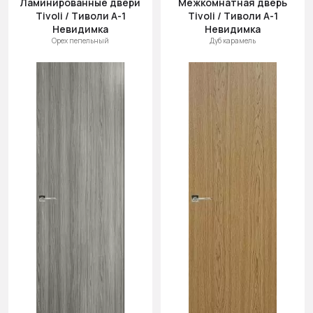
Ламинированные двери
Межкомнатная дверь
(возр.)
Tivoli / Тиволи А-1
Tivoli / Тиволи А-1
Цена (убыв.)
Невидимка
Невидимка
Орех пепельный
Дуб карамель
Cначала
новинки
Cначала
скидки