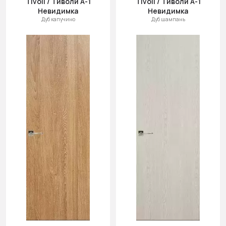
Tivoli / Тиволи А-1
Tivoli / Тиволи А-1
Невидимка
Невидимка
Дуб капучино
Дуб шампань