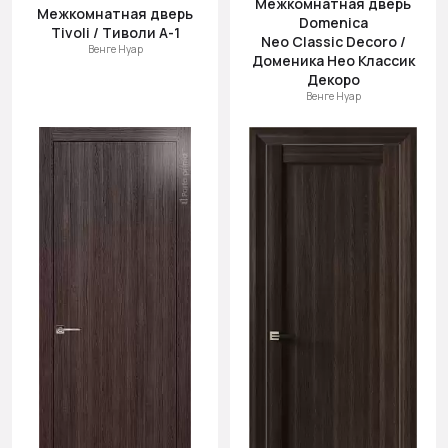
Межкомнатная дверь
(возр.)
Межкомнатная дверь
Domenica
Tivoli / Тиволи А-1
Цена (убыв.)
Neo Classic Decoro /
Венге Нуар
Доменика Нео Классик
Cначала
Декоро
новинки
Венге Нуар
Cначала
скидки