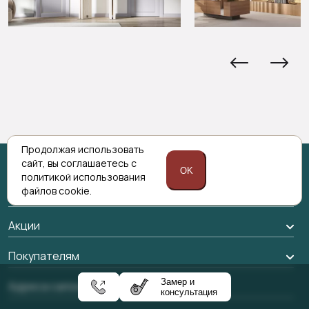
Продолжая использовать
сайт,
вы соглашаетесь с
OK
политикой
использования
файлов cookie.
Каталог
Межкомнатные двери
Акции
Подбор двери
Акции компании
Покупателям
Межкомнатные перегородки
Замер и
Доставка
Адреса салонов
Алюминиевые двери
консультация
Оплата