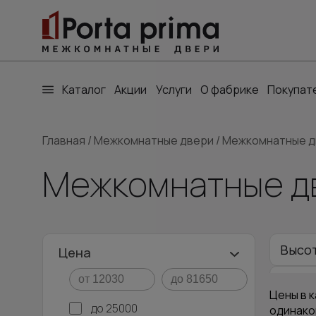
Каталог
Акции
Услуги
О фабрике
Покупат
Главная
/
Межкомнатные двери
/
Межкомнатные дв
Межкомнатные дв
Высот
Цена
Высот
Цены в к
до 25000
одинако
Межк