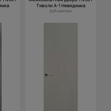
имка
Тиволи А-1 Невидимка
Дуб шампань