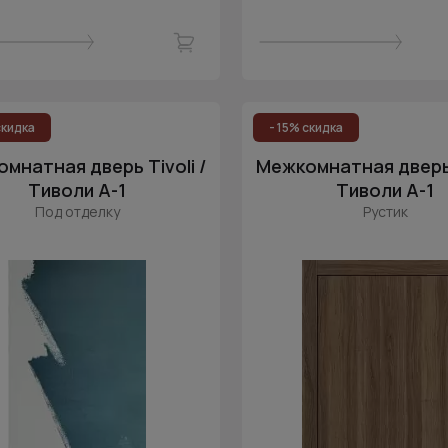
скидка
- 15% скидка
мнатная дверь Tivoli /
Межкомнатная дверь T
Тиволи А-1
Тиволи А-1
Под отделку
Рустик