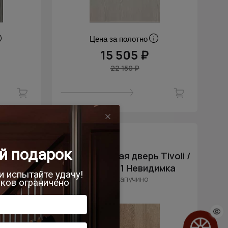
Цена за полотно
15 505 ₽
22 150 ₽
- 30% скидка
ivoli /
Межкомнатная дверь Tivoli /
имка
Тиволи А-1 Невидимка
Дуб капучино