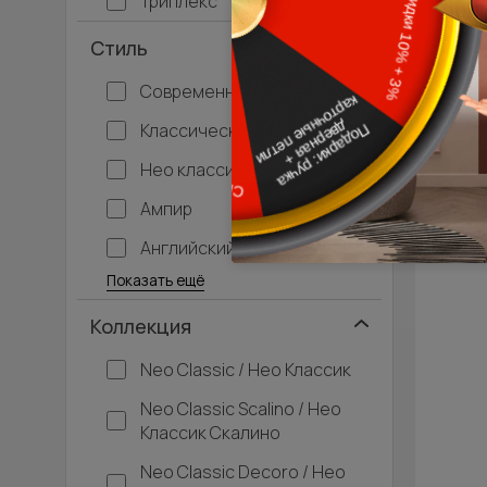
Триплекс
Стиль
Современный
Классический
Нео классика
Ампир
Английский
Багетные
Барокко
Кантри
Крашенные
Лофт
Модерн
Под старину
Прованс
Скандинавский
Современная классика
Хай-тек
Показать ещё
Коллекция
Neo Classic / Нео Классик
Neo Classic Scalino / Нео
Классик Скалино
Neo Classic Decoro / Нео