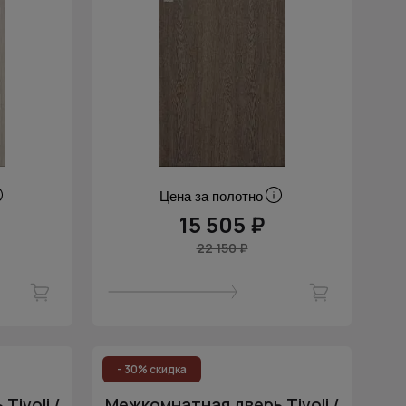
Цена за полотно
15 505 ₽
22 150 ₽
- 30% скидка
ivoli /
Межкомнатная дверь Tivoli /