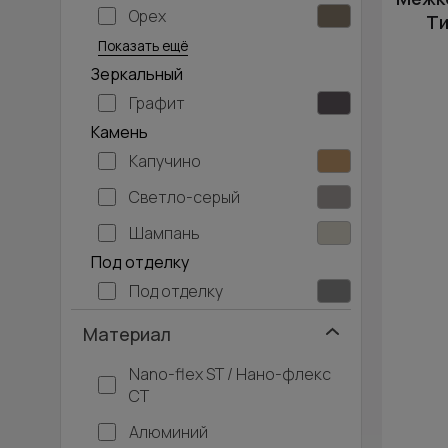
Орех
Серый дуб
Ти
Показать ещё
Зеркальный
Графит
Камень
Капучино
Светло-серый
Шампань
Под отделку
Под отделку
Материал
Nano-flex ST / Нано-флекс
СТ
Алюминий