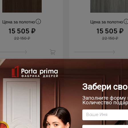
Цена за полотно
Цена за полотно
15 505 ₽
15 505 ₽
22 150 ₽
22 150 ₽
скидка
- 30% скидка
мнатная дверь Tivoli /
Межкомнатная дверь T
воли А-1 Невидимка
Тиволи А-1 Невид
Дуб карамель
Венге Нуар