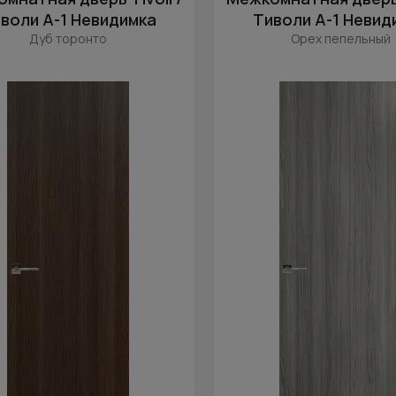
воли А-1 Невидимка
Тиволи А-1 Невид
Дуб торонто
Орех пепельный