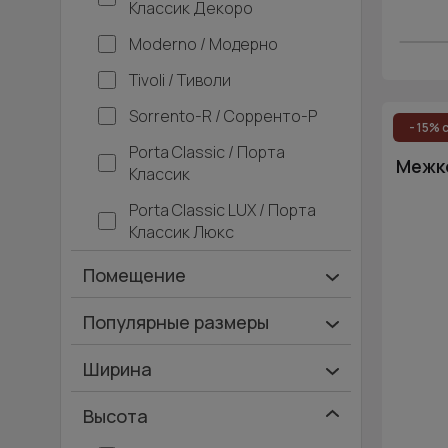
Классик Декоро
Moderno / Модерно
Tivoli / Тиволи
Sorrento-R / Сорренто-Р
- 15% 
Porta Classic / Порта
Межко
Классик
Porta Classic LUX / Порта
Классик Люкс
Помещение
Ванная и туалет
Популярные размеры
Гардеробная
600х2000
Ширина
Гостинная
700х2000
Ширина 40 см
Высота
Дача
900х2000
Ширина 45 см