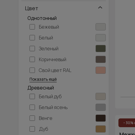
Цвет
Однотонный
Бежевый
Белый
Зеленый
Коричневый
Свой цвет RAL
Серебристый
Серый
Темно-серый
Хаки
Черный
Показать ещё
Древесный
Белый дуб
Белый ясень
Венге
- 30% 
Дуб
Межко