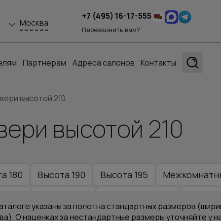
+7 (495) 16-17-555
Москва
Перезвонить вам?
елям
Партнерам
Адреса салонов
Контакты
ери высотой 210
ери высотой 210
а 180
Высота 190
Высота 195
Межкомнатны
а 230
Высота 240
Высота 2500 мм
Высота
аталоге указаны за полотна стандартных размеров (ширин
ва). О наценках за нестандартные размеры уточняйте у 
омнатные двери высотой 2000 мм