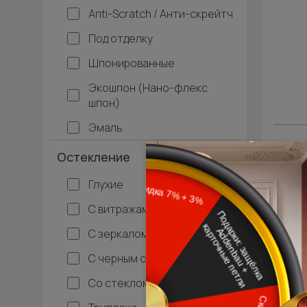
Апti-Sсrаtсh / Анти-скрейтч
Под отделку
Шпонированные
Экошпон (Нано-флекс
шпон)
Эмаль
Остекление
Глухие
- 30% 
С витражами
Межко
Ти
С зеркалом
С черным стеклом
Со стеклом