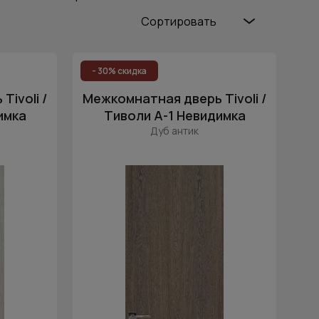
Сортировать
Популярные
Цена (возр.)
- 30% скидка
Цена (убыв.)
ivoli /
Межкомнатная дверь Tivoli /
Cначала новинки
имка
Тиволи А-1 Невидимка
Дуб антик
Cначала скидки