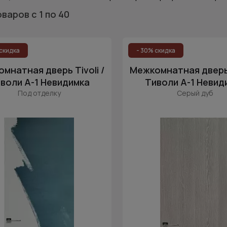
оваров
с 1
по 40
скидка
- 30% скидка
мнатная дверь Tivoli /
Межкомнатная дверь T
воли А-1 Невидимка
Тиволи А-1 Невид
Под отделку
Серый дуб