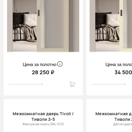
Цена за полотно
Цена за пол
28 250 ₽
34 500
Межкомнатная дверь Tivoli /
Межкомнатная две
Тиволи З-5
Тиволи 
Жемчужная эмаль (RAL 1013)
Дуб натурал