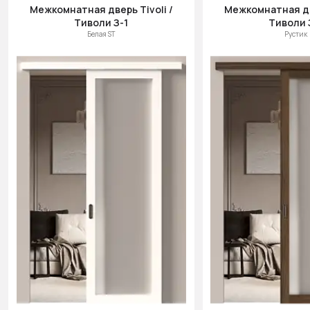
Межкомнатная дверь Tivoli /
Межкомнатная две
Цена (убыв.)
Тиволи З-1
Тиволи 
Cначала
Белая ST
Рустик
новинки
Cначала
скидки