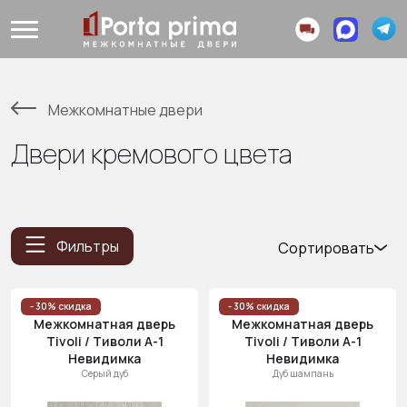
Межкомнатные двери
Двери кремового цвета
Фильтры
Сортировать
Популярные
Цена
- 30% скидка
- 30% скидка
Межкомнатная дверь
Межкомнатная дверь
(возр.)
Tivoli / Тиволи А-1
Tivoli / Тиволи А-1
Цена (убыв.)
Невидимка
Невидимка
Серый дуб
Дуб шампань
Cначала
новинки