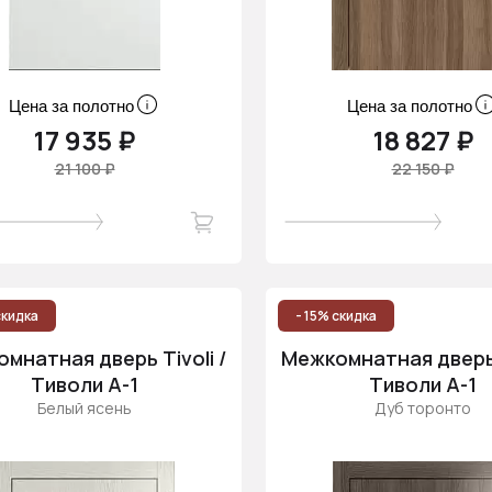
Цена за полотно
Цена за полотно
17 935 ₽
18 827 ₽
21 100 ₽
22 150 ₽
скидка
- 15% скидка
мнатная дверь Tivoli /
Межкомнатная дверь T
Тиволи А-1
Тиволи А-1
Белый ясень
Дуб торонто