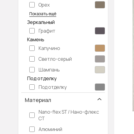
Орех
Серый дуб
Показать ещё
Зеркальный
Графит
Камень
Капучино
Светло-серый
Шампань
Под отделку
Под отделку
Материал
Nano-flex ST / Нано-флекс
СТ
Алюминий