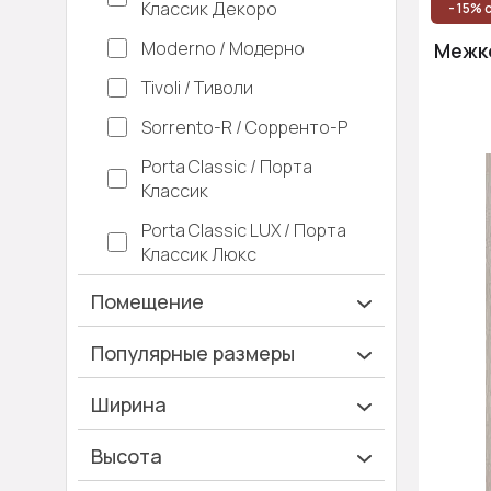
Классик Декоро
- 15% 
Moderno / Модерно
Межко
Tivoli / Тиволи
Sorrento-R / Сорренто-Р
Porta Classic / Порта
Классик
Porta Classic LUX / Порта
Классик Люкс
Помещение
Ванная и туалет
Популярные размеры
Гардеробная
600х2000
Ширина
Гостинная
700х2000
Ширина 40 см
Высота
Дача
900х2000
Ширина 45 см