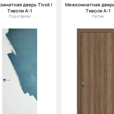
мнатная дверь Tivoli /
Межкомнатная дверь T
Тиволи А-1
Тиволи А-1
Под отделку
Рустик