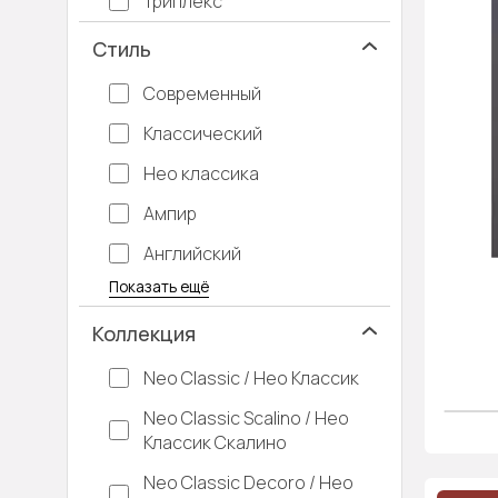
Триплекс
Стиль
Современный
Классический
Нео классика
Ампир
Английский
Багетные
Барокко
Кантри
Крашенные
Лофт
Модерн
Под старину
Прованс
Скандинавский
Современная классика
Хай-тек
Показать ещё
Коллекция
Neo Classic / Нео Классик
Neo Classic Scalino / Нео
Классик Скалино
Neo Classic Decoro / Нео