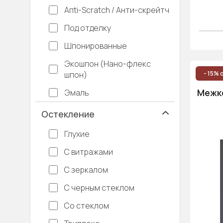
Апti-Sсrаtсh / Анти-скрейтч
Под отделку
Шпонированные
Экошпон (Нано-флекс
шпон)
- 15% 
Межко
Эмаль
Остекление
Глухие
С витражами
С зеркалом
С черным стеклом
Со стеклом