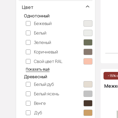
Цвет
Однотонный
Бежевый
Белый
Зеленый
Коричневый
Свой цвет RAL
Серебристый
Серый
Темно-серый
Хаки
Черный
Показать ещё
- 15% 
Древесный
Белый дуб
Межко
Белый ясень
Венге
Дуб