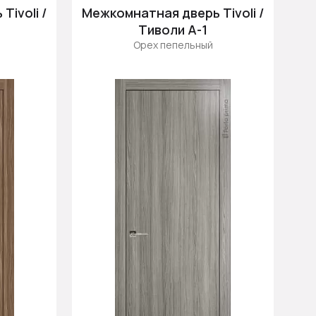
Цена (убыв.)
ivoli /
Межкомнатная дверь Tivoli /
Cначала новинки
Тиволи А-1
Орех пепельный
Cначала скидки