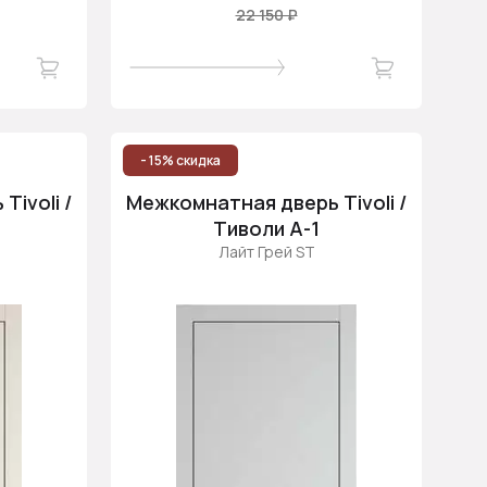
22 150 ₽
- 15% скидка
ivoli /
Межкомнатная дверь Tivoli /
Тиволи А-1
Лайт Грей ST