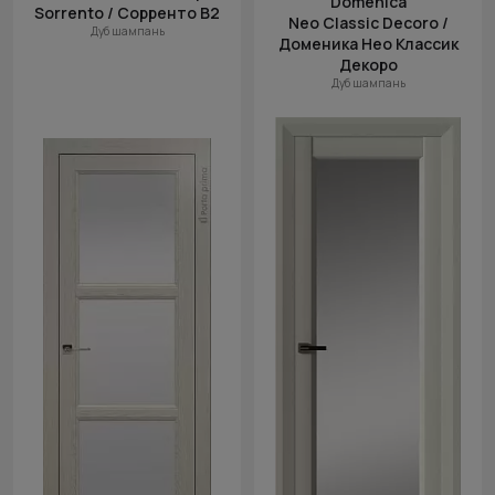
Domenica
Sorrento / Сорренто В2
Neo Classic Decoro /
Дуб шампань
Доменика Нео Классик
Декоро
Дуб шампань