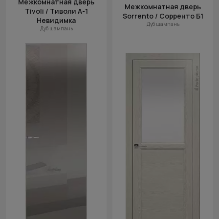
Межкомнатная дверь
(возр.)
Межкомнатная дверь
Tivoli / Тиволи А-1
Sorrento / Сорренто Б1
Цена (убыв.)
Невидимка
Дуб шампань
Дуб шампань
Cначала
новинки
Cначала
скидки