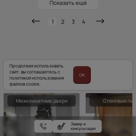
Показать ещё
1
2
3
4
Комплексные решения
Продолжая использовать
сайт,
вы соглашаетесь с
Porta prima
OK
политикой
использования
файлов cookie.
Межкомнатные двери
Стеновые па
Замер и
консультация