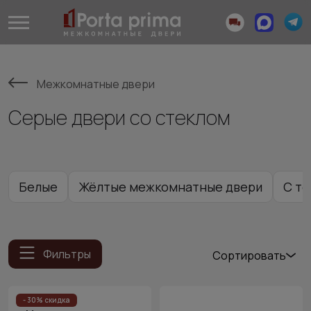
Межкомнатные двери
Серые двери со стеклом
Белые
Жёлтые межкомнатные двери
С т
Фильтры
Сортировать
Популярные
Цена
- 30% скидка