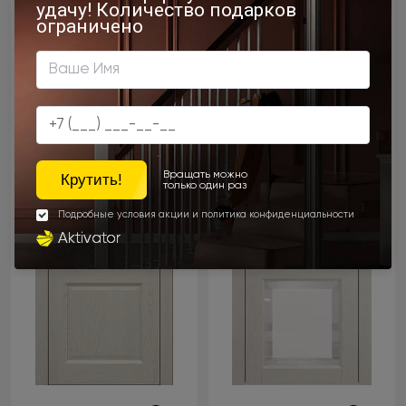
Династия Порта Классик
Милано Порта Классик
Дуб шампань
Дуб шампань