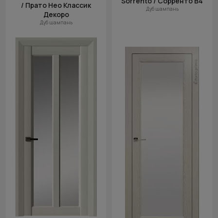
Sorrento / Сорренто В4
/ Прато Нео Классик
Дуб шампань
Декоро
Дуб шампань