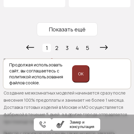
Показать ещё
1
2
3
4
5
В разделе каталога
фабрики «PortaPrima»
представлены
Продолжая использовать
межкомнатные двери 65 см. Такие параметры конструкции
сайт,
вы соглашаетесь с
не являются стандартными, поэтому все имеющие на
OK
политикой
использования
странице модели изготавливаются под заказ.
файлов cookie.
Создание межкомнатных моделей начинается сразу после
внесения 100% предоплаты и занимает не более 1 месяца.
Доставка готовых изделий в Москве и МО осуществляется
фабрикой в течение 5 дней, а в другие города отправляется
при помощи транспортной компании.
Замер и
консультация
Вместе с покупкой полотна вы также можете заказать