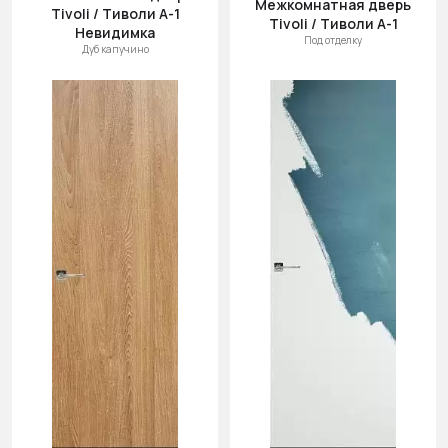
Межкомнатная дверь
Tivoli / Тиволи А-1
Tivoli / Тиволи А-1
Невидимка
Под отделку
Дуб капучино