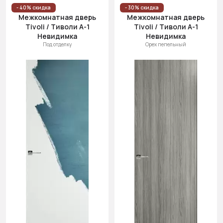
Цена
- 40% скидка
- 30% скидка
Межкомнатная дверь
Межкомнатная дверь
(возр.)
Tivoli / Тиволи А-1
Tivoli / Тиволи А-1
Цена (убыв.)
Невидимка
Невидимка
Под отделку
Орех пепельный
Cначала
новинки
Cначала
скидки