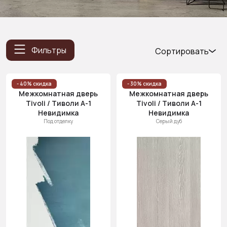
Фильтры
Сортировать
Популярные
Цена
- 40% скидка
- 30% скидка
Межкомнатная дверь
Межкомнатная дверь
(возр.)
Tivoli / Тиволи А-1
Tivoli / Тиволи А-1
Цена (убыв.)
Невидимка
Невидимка
Под отделку
Серый дуб
Cначала
новинки
Cначала
скидки