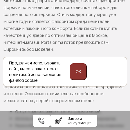
Межкомнатные двери в стиле Модерн, сочетающие простые
формы и прямые линии, являются отличным выбором для
современного интерьера. Стиль модерн популярен уже
многие годы и является фаворитом среди ценителей
эстетики и лаконичного комфорта. Если вы хотите купить
качественную дверь по оптимальной цене в Москве,
интернет-магазин Porta prima готов предложить вам
широкий выбор моделей.
Отличительные особенности стиля Модерн
Продолжая использовать
сайт,
вы соглашаетесь с
OK
В межкомнатных дверях в стиле модерн преобладают
политикой
использования
сдержанные и холодные цвета, такие как белый, черный,
файлов cookie.
серый и венге. Важными деталями являются фактура, форма
и оттенок. Основные отличительные особенности
межкомнатных дверей в современном стиле:
Отсутствие излишне строгих форм и линий;
Использование вставок из различных материалов;
Замер и
консультация
Разнообразные формы остекления с использованием