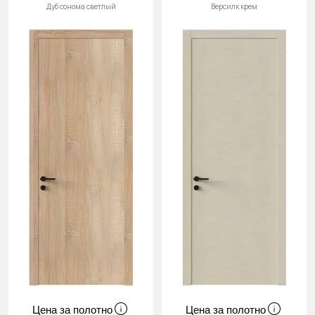
Дуб сонома светлый
Версилк крем
Цена за полотно
Цена за полотно