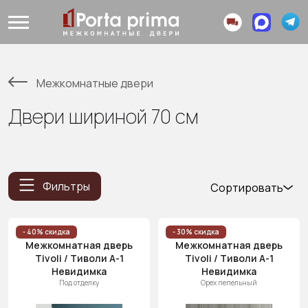
Межкомнатные двери
Двери шириной 70 см
Фильтры
Сортировать
Популярные
Цена
- 40% скидка
- 30% скидка
Межкомнатная дверь
Межкомнатная дверь
(возр.)
Tivoli / Тиволи А-1
Tivoli / Тиволи А-1
Цена (убыв.)
Невидимка
Невидимка
Под отделку
Орех пепельный
Cначала
новинки