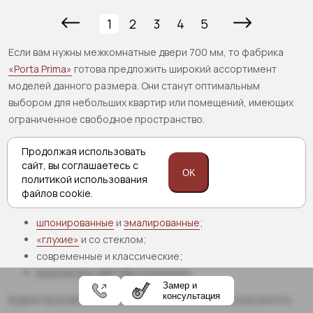
1
2
3
4
5
Если вам нужны межкомнатные двери 700 мм, то фабрика
«Porta Prima»
готова предложить широкий ассортимент
моделей данного размера. Они станут оптимальным
выбором для небольших квартир или помещений, имеющих
ограниченное свободное пространство.
В
каталоге
интернет-магазина и фирменных салонах
Продолжая использовать
фабрики вам не составит труда подобрать подходящую
сайт,
вы соглашаетесь с
OK
модель, так как изделия представлены в большом
политикой
использования
файлов cookie.
разнообразии:
шпонированные
и
эмалированные
;
«глухие»
и со стеклом;
современные и классические;
в различных цветовых решениях.
Замер и
консультация
Будучи производителем, «Porta Prima» имеет возможность