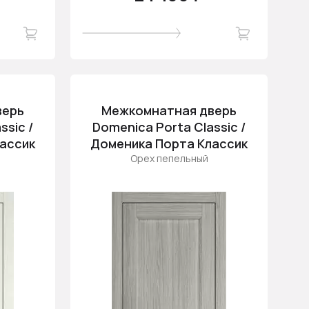
верь
Межкомнатная дверь
ssic /
Domenica Porta Classic /
ассик
Доменика Порта Классик
Орех пепельный