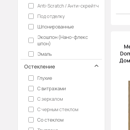
Апti-Sсrаtсh / Анти-скрейтч
Под отделку
Шпонированные
Экошпон (Нано-флекс
шпон)
М
Dom
Эмаль
Дом
Остекление
Глухие
С витражами
С зеркалом
С черным стеклом
Со стеклом