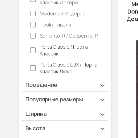
Классик Декоро
М
Dom
Moderno / Модерно
Дом
Tivoli / Тиволи
Sorrento-R / Сорренто-Р
Porta Classic / Порта
Классик
Porta Classic LUX / Порта
Классик Люкс
Помещение
Ванная и туалет
Популярные размеры
Гардеробная
600х2000
Ширина
Гостинная
700х2000
Ширина 40 см
Высота
Дача
900х2000
Ширина 45 см