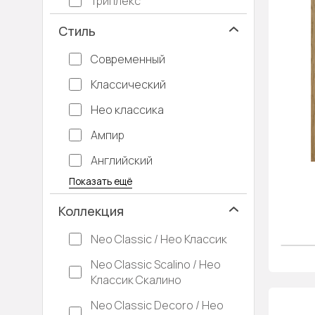
Триплекс
Стиль
Современный
Классический
Нео классика
Ампир
Английский
Багетные
Барокко
Кантри
Крашенные
Лофт
Модерн
Под старину
Прованс
Скандинавский
Современная классика
Хай-тек
Показать ещё
Коллекция
Neo Classic / Нео Классик
Neo Classic Scalino / Нео
Классик Скалино
Neo Classic Decoro / Нео