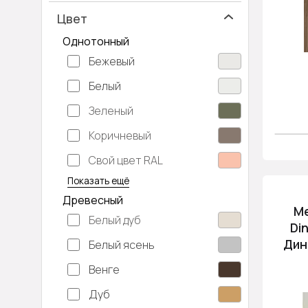
Цвет
Однотонный
Бежевый
Белый
Зеленый
Коричневый
Свой цвет RAL
Серебристый
Серый
Темно-серый
Хаки
Черный
Показать ещё
Древесный
М
Белый дуб
Din
Дин
Белый ясень
Венге
Дуб