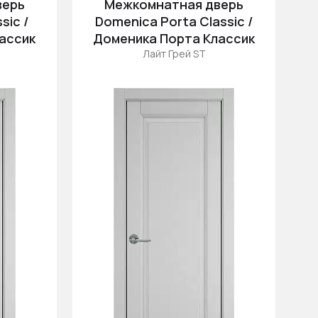
верь
Межкомнатная дверь
Цена (убыв.)
sic /
Domenica Porta Classic /
Cначала новинки
ассик
Доменика Порта Классик
Cначала скидки
Лайт Грей ST