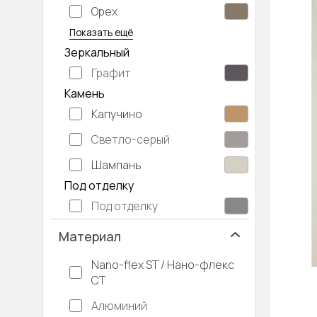
Орех
Серый дуб
Показать ещё
Зеркальный
Графит
Камень
Капучино
Светло-серый
Шампань
Под отделку
Под отделку
Материал
Nano-flex ST / Нано-флекс
СТ
Алюминий