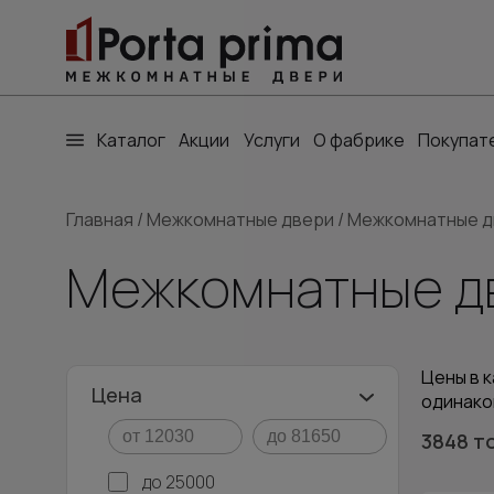
Каталог
Акции
Услуги
О фабрике
Покупат
Главная
/
Межкомнатные двери
/
Межкомнатные дв
Межкомнатные дв
Цены в к
Цена
одинако
3848 т
до 25000