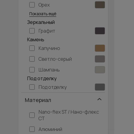
Орех
Серый дуб
Показать ещё
Зеркальный
Графит
Камень
Капучино
Светло-серый
Шампань
Под отделку
Под отделку
Материал
Nano-flex ST / Нано-флекс
СТ
Алюминий