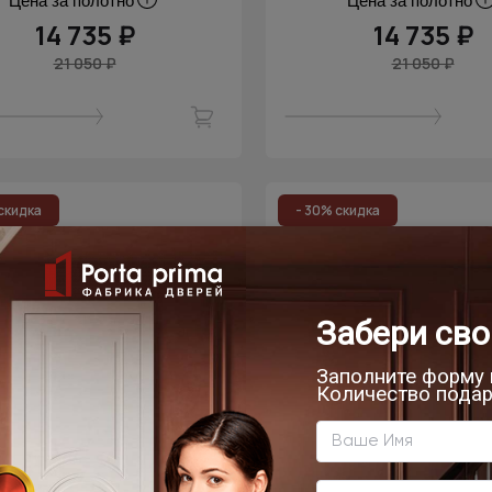
Цена за полотно
Цена за полотно
14 735 ₽
14 735 ₽
21 050 ₽
21 050 ₽
скидка
- 30% скидка
мнатная дверь Tivoli /
Межкомнатная дверь T
воли А-1 Невидимка
Тиволи А-1 Невид
Венге Нуар
Серый дуб