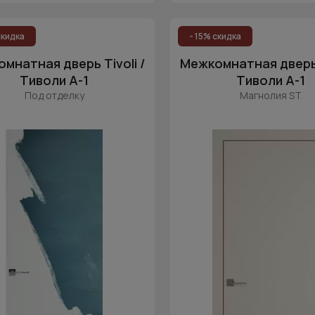
скидка
- 15% скидка
мнатная дверь Tivoli /
Межкомнатная дверь T
Тиволи А-1
Тиволи А-1
Под отделку
Магнолия ST