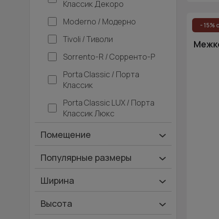
Классик Декоро
Moderno / Модерно
- 15% 
Tivoli / Тиволи
Межко
Sorrento-R / Сорренто-Р
Porta Classic / Порта
Классик
Porta Classic LUX / Порта
Классик Люкс
Помещение
Ванная и туалет
Популярные размеры
Гардеробная
600х2000
Ширина
Гостинная
700х2000
Ширина 40 см
Высота
Дача
900х2000
Ширина 45 см