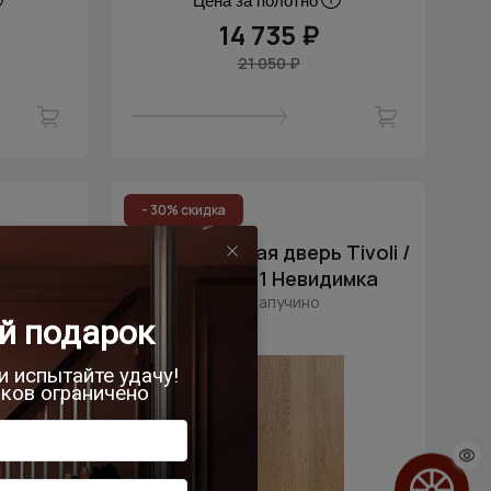
Цена за полотно
14 735 ₽
21 050 ₽
- 30% скидка
ivoli /
Межкомнатная дверь Tivoli /
имка
Тиволи А-1 Невидимка
Дуб капучино