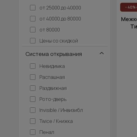
от 25000 до 40000
- 40% 
от 40000 до 80000
Межко
Ти
от 80000
Цены со скидкой
Система открывания
Невидимка
Распашная
Раздвижная
Рото-дверь
Invisible / Инвизибл
Twice / Книжка
Пенал