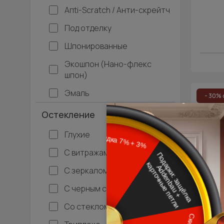
Апti-Sсrаtсh / Анти-скрейтч
Под отделку
Шпонированные
Экошпон (Нано-флекс
шпон)
Эмаль
- 30% 
Остекление
Межко
Ти
Глухие
С витражами
С зеркалом
С черным стеклом
Со стеклом