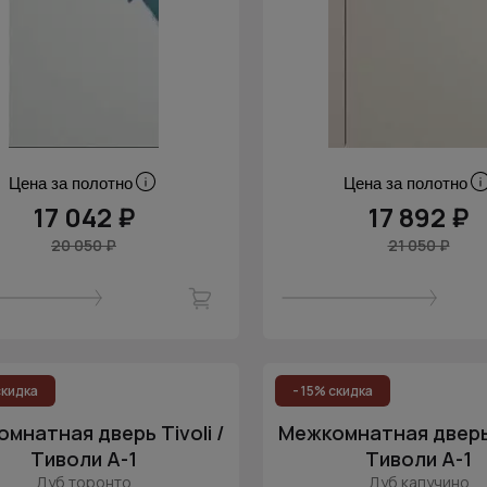
Цена за полотно
Цена за полотно
17 042 ₽
17 892 ₽
20 050 ₽
21 050 ₽
скидка
- 15% скидка
мнатная дверь Tivoli /
Межкомнатная дверь T
Тиволи А-1
Тиволи А-1
Дуб торонто
Дуб капучино