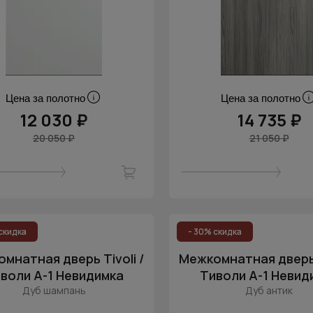
Цена за полотно
Цена за полотно
12 030 ₽
14 735 ₽
20 050 ₽
21 050 ₽
скидка
- 30% скидка
мнатная дверь Tivoli /
Межкомнатная дверь T
воли А-1 Невидимка
Тиволи А-1 Невид
Дуб шампань
Дуб антик