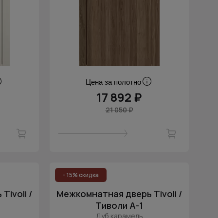
Цена за полотно
17 892 ₽
21 050 ₽
- 15% скидка
ivoli /
Межкомнатная дверь Tivoli /
Тиволи А-1
Дуб карамель