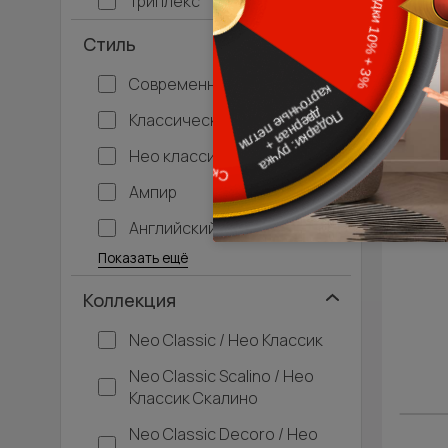
Триплекс
Стиль
Современный
Классический
Нео классика
Ампир
Английский
Багетные
Барокко
Кантри
Крашенные
Лофт
Модерн
Под старину
Прованс
Скандинавский
Современная классика
Хай-тек
Показать ещё
Коллекция
Neo Classic / Нео Классик
Neo Classic Scalino / Нео
Классик Скалино
Neo Classic Decoro / Нео