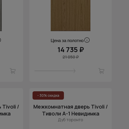
Цена за полотно
14 735 ₽
21 050 ₽
- 30% скидка
ivoli /
Межкомнатная дверь Tivoli /
имка
Тиволи А-1 Невидимка
Дуб торонто