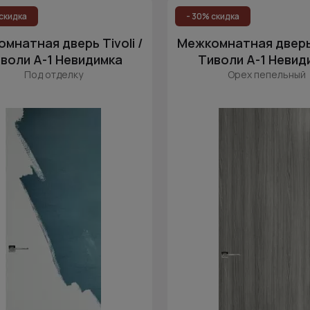
скидка
- 30% скидка
мнатная дверь Tivoli /
Межкомнатная дверь T
воли А-1 Невидимка
Тиволи А-1 Невид
Под отделку
Орех пепельный