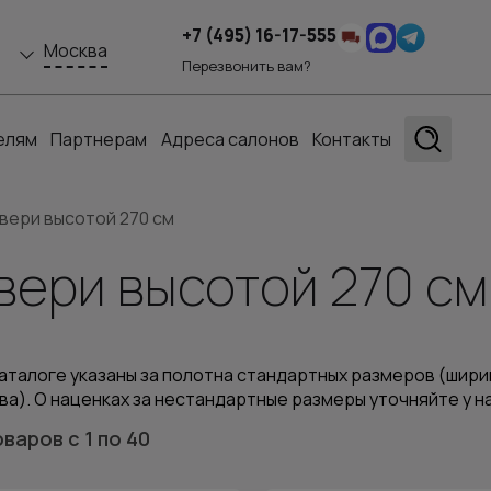
+7 (495) 16-17-555
Москва
Перезвонить вам?
елям
Партнерам
Адреса салонов
Контакты
ери высотой 270 см
ери высотой 270 см
аталоге указаны за полотна стандартных размеров (ширин
ва). О наценках за нестандартные размеры уточняйте у 
оваров
с 1
по 40