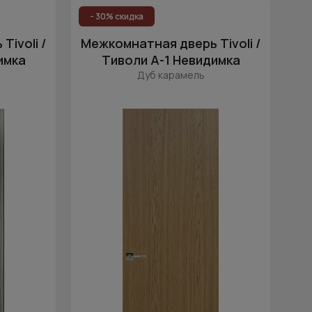
Цена (возр.)
- 30% скидка
Цена (убыв.)
ivoli /
Межкомнатная дверь Tivoli /
Cначала новинки
имка
Тиволи А-1 Невидимка
Дуб карамель
Cначала скидки