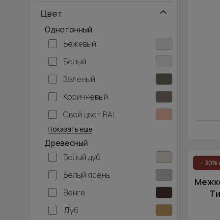
Цвет
Однотонный
Бежевый
Белый
Зеленый
Коричневый
Свой цвет RAL
Серебристый
Серый
Темно-серый
Хаки
Черный
Показать ещё
Древесный
Белый дуб
- 30% 
Белый ясень
Межко
Венге
Ти
Дуб