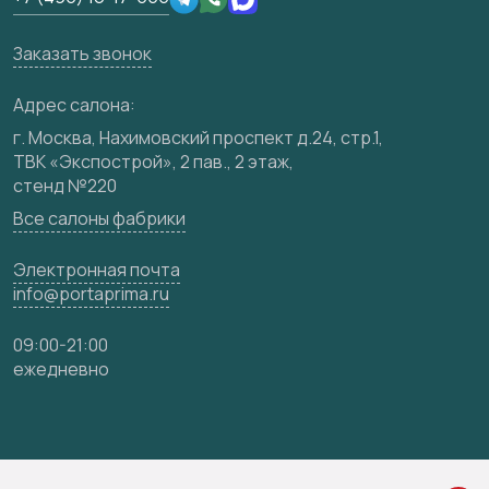
Юридическая информация
Вакансии
Заказать звонок
Медиацентр
Видео
Адрес салона:
Карта сайта
г. Москва, Нахимовский проспект д.24, стр.1,
ТВК «Экспострой», 2 пав., 2 этаж,
стенд №220
Все салоны фабрики
Электронная почта
info@portaprima.ru
09:00-21:00
ежедневно