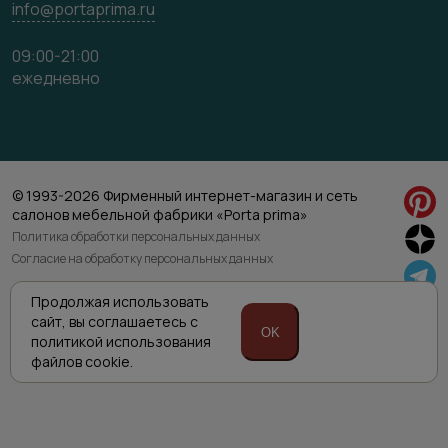
info@portaprima.ru
09:00-21:00
ежедневно
© 1993-2026 Фирменный интернет-магазин и сеть
салонов мебельной фабрики «Porta prima»
Политика обработки персональных данных
Согласие на обработку персональных данных
Продолжая использовать
Приведенная на сайте информация не является публичной офертой
сайт,
вы соглашаетесь с
и носит информационно ознакомительный характер.
OK
Для уточнения наличия и характеристик товара просьба обращаться
политикой
использования
к менеджерам интернет магазина по указанным номерам телефонов.
файлов cookie.
Техническая поддержка сайта RuMaster