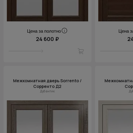
Цена за полотно
Цена з
24 600 ₽
2
Межкомнатная дверь Sorrento /
Межкомнатная
Сорренто Д2
Сор
Дуб антик
Ду