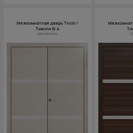
Межкомнатная дверь Tivoli /
Межкомнатн
Тиволи В-4
Ти
Дуб шампань
Д