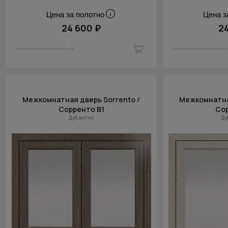
Цена за полотно
Цена з
24 600 ₽
2
Межкомнатная дверь Sorrento /
Межкомнатная
Сорренто В1
Сор
Дуб антик
Ду