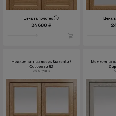
Цена за полотно
Цена з
24 600 ₽
2
Межкомнатная дверь Sorrento /
Межкомнатная
Сорренто Б2
Сор
Дуб капучино