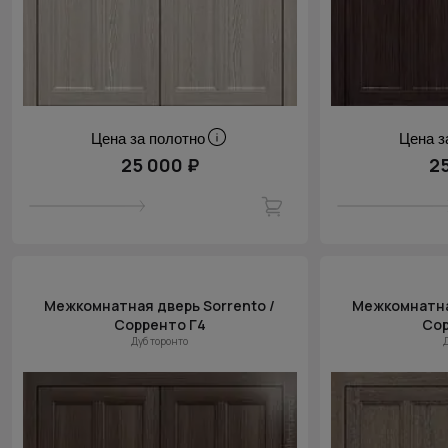
Цена за полотно
Цена з
25 000 ₽
2
Межкомнатная дверь Sorrento /
Межкомнатная
Сорренто Г4
Сор
Дуб торонто