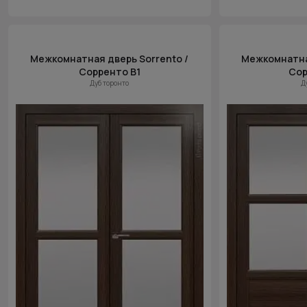
Межкомнатная дверь Sorrento /
Межкомнатная
Сорренто В1
Сор
Дуб торонто
Д