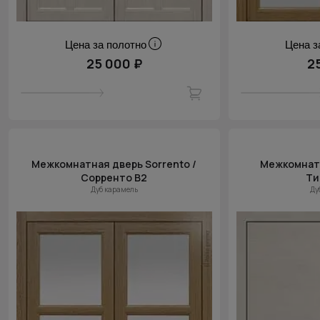
Цена за полотно
Цена з
25 000 ₽
2
Межкомнатная дверь Sorrento /
Межкомнатн
Сорренто В2
Ти
Дуб карамель
Ду