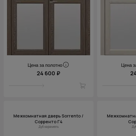
Цена за полотно
Цена з
24 600 ₽
2
Межкомнатная дверь Sorrento /
Межкомнатная
Сорренто Г4
Сор
Дуб карамель
Ду