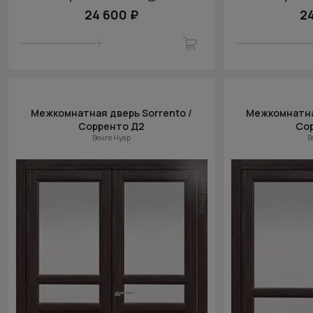
24 600 ₽
2
Межкомнатная дверь Sorrento /
Межкомнатная
Сорренто Д2
Сор
Венге Нуар
В