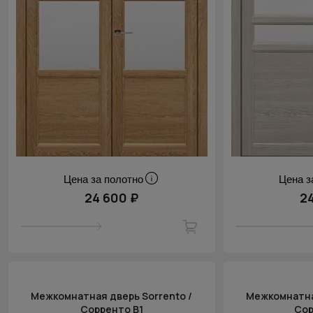
Цена за полотно
Цена з
24 600 ₽
2
Межкомнатная дверь Sorrento /
Межкомнатная
Сорренто В1
Сор