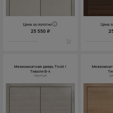
Цена за полотно
Цена з
25 550 ₽
2
Межкомнатная дверь Tivoli /
Межкомнатн
Тиволи В-4
Ти
Серый дуб
Ду