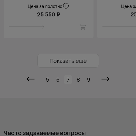
Цена за полотно
Цена з
25 550 ₽
2
Показать ещё
5
6
7
8
9
Часто задаваемые вопросы