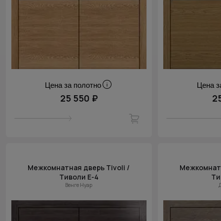
Цена за полотно
Цена з
25 550 ₽
2
Межкомнатная дверь Tivoli /
Межкомнатн
Тиволи Е-4
Ти
Венге Нуар