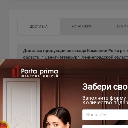
УСТАНОВКА
ОПЛА
ДОСТАВКА
Доставка продукции со склада Компании Porta pri
области, г.Санкт-Петербург, Ленинградской област
Техническую возможность подъема полотен определяе
осуществляет самостоятельно.
Фрязино, Щёлково, Чкаловская, Биокомбинат, Новый го
от склада)
Мытищи, Пушкино, Красноармейск, Балашиха, Ногинск
Фряново, Электросталь, Ивантеевка, Королёв, Монино
Лосинопетровский и др. (от 20 до 45 км. от склада).