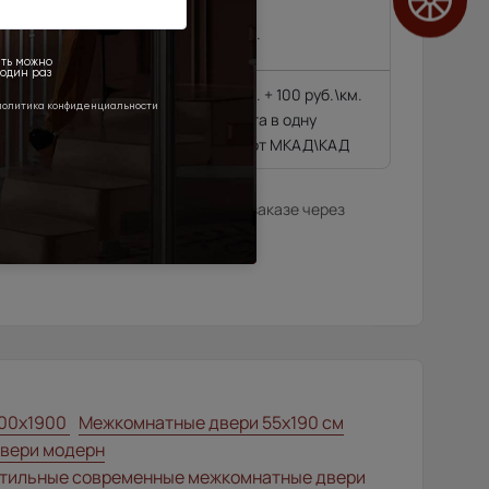
 районе МКАД\КАД
4 500 руб.
4 500 руб. + 100 руб.\км.
гающиеся далее 10
из расчёта в одну
сторону от МКАД\КАД
илера в данном регионе или, при заказе через
нтернет-магазина.
00x1900
Межкомнатные двери 55х190 см
вери модерн
тильные современные межкомнатные двери