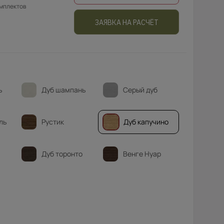
омплектов
ЗАЯВКА НА РАСЧЁТ
ь
Дуб шампань
Серый дуб
ль
Рустик
Дуб капучино
Дуб торонто
Венге Нуар