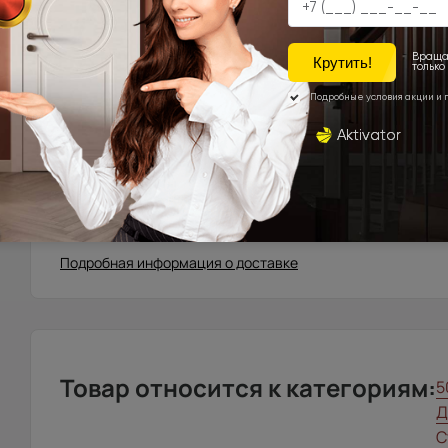
Москва\Санкт-Петербург и города, расположенные в
до 10 км. в область.
Города Московской\Ленинградской области, распола
км. от МКАД (кроме Щёлковского шоссе)\КАД
Доставка в регионы осуществляется по тарифам нашего д
запрос с сайта, отдельно рассчитывается менеджером и
Подробная информация о доставке
Товар относится к категориям:
5
Д
С