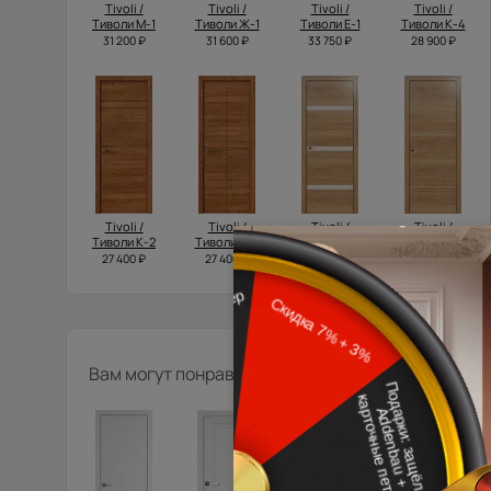
Tivoli /
Tivoli /
Tivoli /
Tivoli /
Тиволи М-1
Тиволи Ж-1
Тиволи Е-1
Тиволи К-4
31 200 ₽
31 600 ₽
33 750 ₽
28 900 ₽
Tivoli /
Tivoli /
Tivoli /
Tivoli /
Тиволи К-2
Тиволи Л-2
Тиволи Г-4
Тиволи Д-3
27 400 ₽
27 400 ₽
28 350 ₽
25 550 ₽
Вам могут понравиться