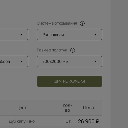
Система открывания
Распашная
Размер полотна
добора
700x2000 мм.
ДРУГИЕ РАЗМЕРЫ
Кол-
Цвет
Цена
во
26 900
₽
Дуб капучино
1 шт.