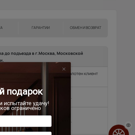
ТА
ГАРАНТИИ
ОБМЕН И ВОЗВРАТ
ma до подъезда в г.Москва, Московской
и.
т замерщик, без замера подъем полотен клиент
родок и др. (15 км
2 500 руб.
, Черноголовка,
,
4 500 руб.