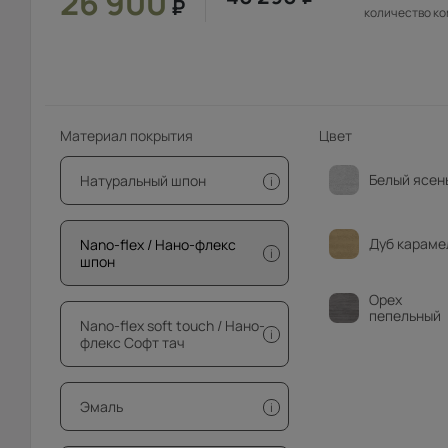
26 900
₽
количество к
Материал покрытия
Цвет
Белый ясен
Натуральный шпон
i
Дуб караме
Nano-flex / Нано-флекс
i
шпон
Орех
пепельный
Nano-flex soft touch / Нано-
i
флекс Софт тач
Эмаль
i