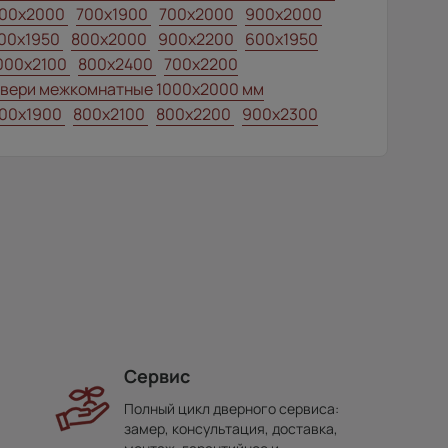
00x2000
700x1900
700x2000
900x2000
00х1950
800x2000
900x2200
600x1950
000x2100
800x2400
700x2200
вери межкомнатные 1000х2000 мм
00x1900
800x2100
800x2200
900x2300
Сервис
Полный цикл дверного сервиса:
замер, консультация, доставка,