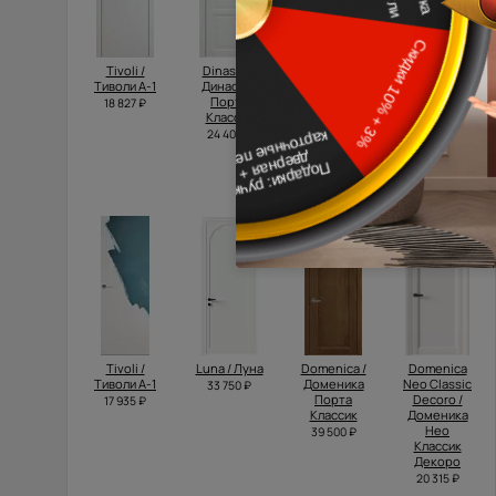
Tivoli /
Dinastia /
Tivoli /
Domenica
Тиволи А-1
Династия
Тиволи З-1
Neo Classic
Порта
Scalino /
18 827 ₽
34 500 ₽
Классик
Доменика
Нео
24 400 ₽
Классик
Скалино
28 305 ₽
Tivoli /
Luna / Луна
Domenica /
Domenica
Тиволи А-1
Доменика
Neo Classic
33 750 ₽
Порта
Decoro /
17 935 ₽
Классик
Доменика
Нео
39 500 ₽
Классик
Декоро
20 315 ₽