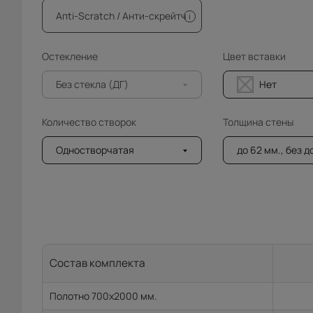
Апti-Sсrаtсh / Анти-скрейтч
i
Остекление
Цвет вставки
Без стекла (ДГ)
Нет
Количество створок
Толщина стены
Одностворчатая
до 62 мм., без 
Состав комплекта
Полотно 700x2000 мм.