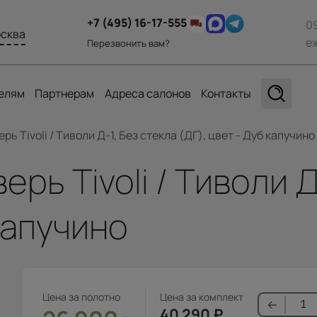
+7 (495) 16-17-555
0
сква
е
Перезвонить вам?
елям
Партнерам
Адреса салонов
Контакты
ь Tivoli / Тиволи Д-1, Без стекла (ДГ), цвет - Дуб капучино
ь Tivoli / Тиволи Д
капучино
Цена за полотно
Цена за комплект
40 290
₽