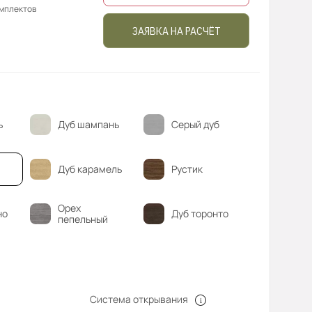
омплектов
ЗАЯВКА НА РАСЧЁТ
ь
Дуб шампань
Серый дуб
Дуб карамель
Рустик
Орех
но
Дуб торонто
пепельный
Система открывания