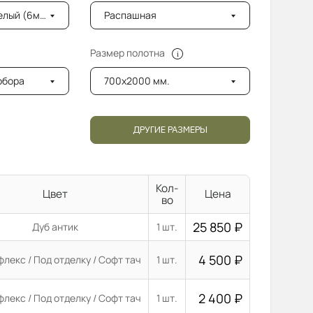
лый (6мм)
Распашная
Размер полотна
добора
700x2000 мм.
ДРУГИЕ РАЗМЕРЫ
Кол-
Цвет
Цена
во
25 850
₽
Дуб антик
1 шт.
4 500
₽
лекс / Под отделку / Софт тач
1 шт.
2 400
₽
лекс / Под отделку / Софт тач
1 шт.