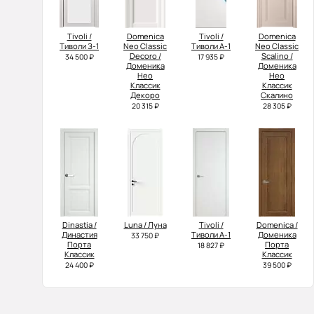
Tivoli /
Domenica
Tivoli /
Domenica
Тиволи З-1
Neo Classic
Тиволи А-1
Neo Classic
Decoro /
Scalino /
34 500 ₽
17 935 ₽
Доменика
Доменика
Нео
Нео
Классик
Классик
Декоро
Скалино
20 315 ₽
28 305 ₽
Dinastia /
Luna / Луна
Tivoli /
Domenica /
Династия
Тиволи А-1
Доменика
33 750 ₽
Порта
Порта
18 827 ₽
Классик
Классик
24 400 ₽
39 500 ₽