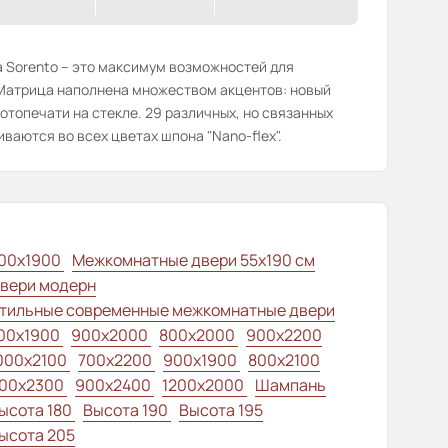
 Sorento – это максимум возможностей для
 Матрица наполнена множеством акцентов: новый
отопечати на стекле. 29 различных, но связанных
ваются во всех цветах шпона "Nano-flex".
00x1900
Межкомнатные двери 55х190 см
вери модерн
тильные современные межкомнатные двери
00x1900
900x2000
800x2000
900x2200
000x2100
700x2200
900x1900
800x2100
00x2300
900x2400
1200x2000
Шампань
ысота 180
Высота 190
Высота 195
ысота 205