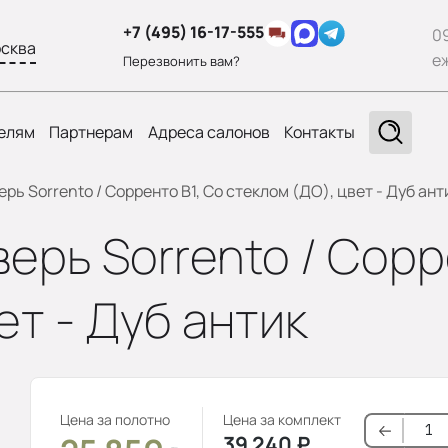
+7 (495) 16-17-555
0
сква
е
Перезвонить вам?
елям
Партнерам
Адреса салонов
Контакты
ь Sorrento / Сорренто В1, Со стеклом (ДО), цвет - Дуб ант
рь Sorrento / Сорр
ет - Дуб антик
Цена за полотно
Цена за комплект
39 240
₽