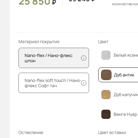
25 850
₽
количество к
Материал покрытия
Цвет
Белый ясен
Nano-flex / Нано-флекс
i
шпон
Дуб антик
Nano-flex soft touch / Нано-
i
флекс Софт тач
Дуб капучи
Венге Нуар
Остекление
Цвет вставки