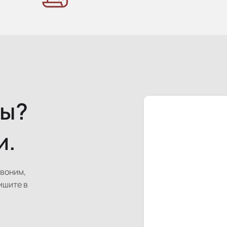
сы?
и.
звоним,
ишите в