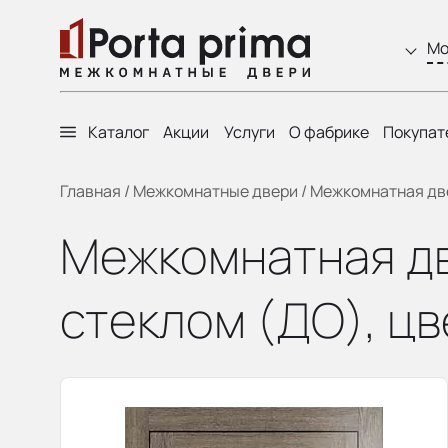
Мо
Каталог
Акции
Услуги
О фабрике
Покупат
Главная
/
Межкомнатные двери
/
Межкомнатная двер
Межкомнатная две
стеклом (ДО), цв