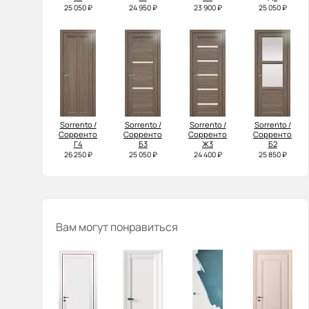
25 050 ₽
24 950 ₽
23 900 ₽
25 050 ₽
Sorrento /
Sorrento /
Sorrento /
Sorrento /
Сорренто
Сорренто
Сорренто
Сорренто
Г4
Б3
Ж3
Б2
26 250 ₽
25 050 ₽
24 400 ₽
25 850 ₽
Вам могут понравиться