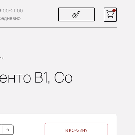
9:00-21:00
жедневно
ик
енто В1, Со
В КОРЗИНУ